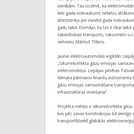
vienībām. Tas nozīmē, ka elektromobilis 
liels gada nobraukums nelielos attālumo
dīzeļdzinējs pie minētā gada nobraukum
gadu laikā. Domāju, ka tas ir tikai laika
sabiedriskais transports, taksometri u.c.
vietnieks Mārtiņš Tīdens.
Jaunie elektroautomobiļi iegādāti Liepāj
„Siltumnīcefekta gāzu emisijas samazinā
elektromobiļus Liepājas pilsētas Pašvald
Klimata pārmaiņu finanšu instrumenta f
gāzu emisijas samazināšana transporta 
infrastruktūras ieviešanai”.
Projekta mērķis ir siltumnīcefekta gāzu
kas pēc savas konstrukcijas kā vienīgo
transportlīdzeklī glabātās elektroenerģi