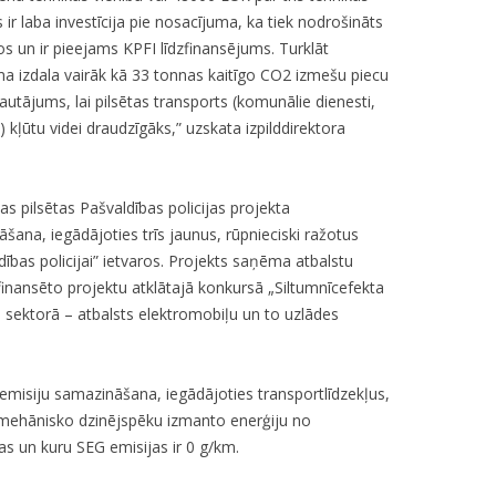
ir laba investīcija pie nosacījuma, ka tiek nodrošināts
s un ir pieejams KPFI līdzfinansējums. Turklāt
a izdala vairāk kā 33 tonnas kaitīgo CO2 izmešu piecu
 jautājums, lai pilsētas transports (komunālie dienesti,
) kļūtu videi draudzīgāks,” uzskata izpilddirektora
as pilsētas Pašvaldības policijas projekta
šana, iegādājoties trīs jaunus, rūpnieciski ražotus
ības policijai” ietvaros. Projekts saņēma atbalstu
inansēto projektu atklātajā konkursā „Siltumnīcefekta
sektorā – atbalsts elektromobiļu un to uzlādes
 emisiju samazināšana, iegādājoties transportlīdzekļus,
 mehānisko dzinējspēku izmanto enerģiju no
jas un kuru SEG emisijas ir 0 g/km.