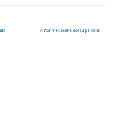
ālo
Aiztur meklēšanā esošu personu
→