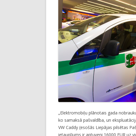
„Elektromobiļu plānotais gada nobrauk
ko samaksā pašvaldība, un ekspluatācija
VW Caddy (esošās Liepājas pilsētas Pašv
ietaupījums ir aptuveni 16000 EUR uz vi