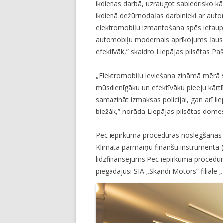
ikdienas darbā, uzraugot sabiedrisko kār
ikdienā dežūrnodaļas darbinieki ar aut
elektromobiļu izmantošana spēs ietaupīt 
automobiļu modernais aprīkojums ļaus ar
efektīvāk,” skaidro Liepājas pilsētas Pa
„Elektromobiļu ieviešana zināmā mērā s
mūsdienīgāku un efektīvāku pieeju kārt
samazināt izmaksas policijai, gan arī lie
biežāk,” norāda Liepājas pilsētas domes
Pēc iepirkuma procedūras noslēgšanās 
Klimata pārmaiņu finanšu instrumenta 
līdzfinansējums.Pēc iepirkuma procedūra
piegādājusi SIA „Skandi Motors” filiāle „