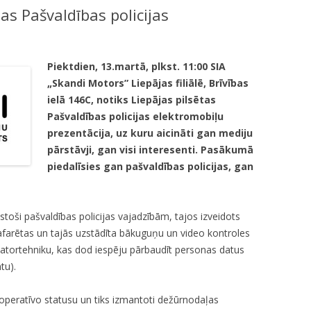
as Pašvaldības policijas
KUMDOŠANA
LLI-451 “SCAPE II”
NODAĻA
UTĀJUMI/ATBILDES
RESIT
VELOPATRUĻA
Piektdien, 13.martā, plkst. 11:00 SIA
CBSS PSF 2019/04 “YOUTH FOR
IEDZĪVOTĀJU DZĪVESVIETAS
„Skandi Motors” Liepājas filiālē, Brīvības
SAFER YOUTH” / “JAUNATNE
DEKLARĒŠANAS NODAĻA
ielā 146C, notiks Liepājas pilsētas
DROŠĀKAI JAUNATNEI”
Pašvaldības policijas elektromobiļu
INFORMĀCIJA PAR
LLI-269 “SCAPE”
prezentācija, uz kuru aicināti gan mediju
ATALGOJUMIEM
pārstāvji, gan visi interesenti. Pasākumā
CASCADE
piedalīsies gan pašvaldības policijas, gan
LLI-92 “SAFETY FIRST!” / “DROŠĪBA
VISPIRMS!”
lstoši pašvaldības policijas vajadzībām, tajos izveidots
KPFI-16/67 SILTUMNĪCEFEKTA
afarētas un tajās uzstādīta bākuguņu un video kontroles
GĀZU EMISIJU SAMAZINĀŠANA,
datortehniku, kas dod iespēju pārbaudīt personas datus
IEGĀDĀJOTIES TRĪS JAUNUS,
tu).
RŪPNIECISKI RAŽOTUS
ELEKTROMOBIĻUS LIEPĀJAS
ši operatīvo statusu un tiks izmantoti dežūrnodaļas