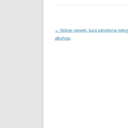
P
←
Notver sievieti, kura pārvietoja neleg
o
alkoholu
s
t
n
a
v
i
g
a
t
i
o