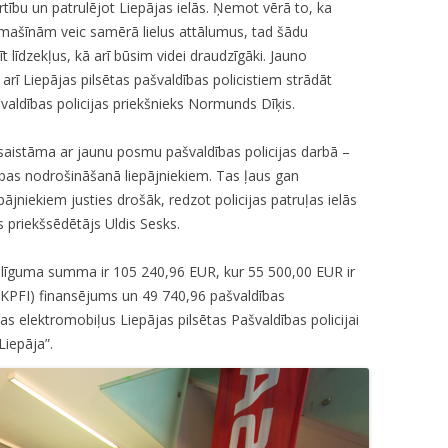
PILSĒTAS PAŠVALDĪBAS POLICIJAI
tību un patrulējot Liepājas ielās. Ņemot vērā to, ka
omašīnām veic samērā lielus attālumus, tad šādu
S-37 “IEDZĪVOTĀJI DROŠĪBAI” /
līdzekļus, kā arī būsim videi draudzīgāki. Jauno
“CITIZENS FOR SAFETY”
ī Liepājas pilsētas pašvaldības policistiem strādāt
švaldības policijas priekšnieks Normunds Dīķis.
aistāma ar jaunu posmu pašvaldības policijas darbā –
ības nodrošināšanā liepājniekiem. Tas ļaus gan
pājniekiem justies drošāk, redzot policijas patruļas ielās
 priekšsēdētājs Uldis Sesks.
līguma summa ir 105 240,96 EUR, kur 55 500,00 EUR ir
(KPFI) finansējums un 49 740,96 pašvaldības
s elektromobiļus Liepājas pilsētas Pašvaldības policijai
Liepāja”.