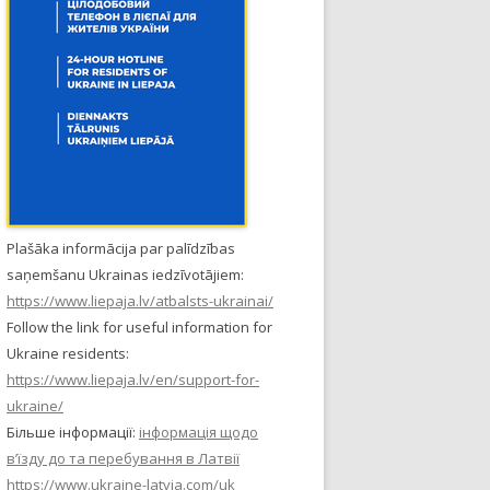
Plašāka informācija par palīdzības
saņemšanu Ukrainas iedzīvotājiem:
https://www.liepaja.lv/atbalsts-ukrainai/
Follow the link for useful information for
Ukraine residents:
https://www.liepaja.lv/en/support-for-
ukraine/
Більше інформації:
інформація щодо
в’їзду до та перебування в Латвії
https://www.ukraine-latvia.com/uk