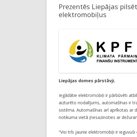
Prezentēs Liepājas pilsēt
LI
elektromobiļus
JA
Liepājas domes pārstāvji.
Iegādātie elektromobiļi ir pārbūvēti atbi
aizturēto nodalījums, automašīnas ir tr
sistēma. Automašīnas arī aprīkotas ar 
notikuma vietā (nesazinoties ar dežuran
“Visi trīs jaunie elektromobiļi ir ieguvu