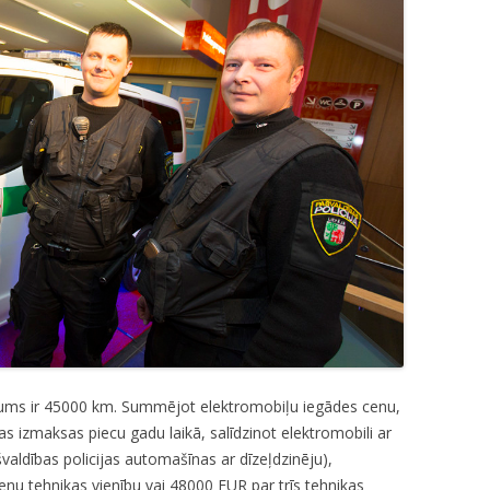
ums ir 45000 km. Summējot elektromobiļu iegādes cenu,
s izmaksas piecu gadu laikā, salīdzinot elektromobili ar
aldības policijas automašīnas ar dīzeļdzinēju),
enu tehnikas vienību vai 48000 EUR par trīs tehnikas