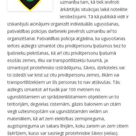
uzmanība tam, kā tiek ievēroti
ārkārtējās situācijas laikā noteiktie
ierobežojumi. Tā kā publiskā vidē ir
izskanējuši aicinājumi organizēt individuālās uguņošanas,
pašvaldības policijas darbinieki pievērsīs uzmanību arī to
organizēšanai. Pašvaldības policija atgādina, ka uguņošanas
ierīces aizliegts izmantot citu privātpersonu īpašumos bez to
īpašnieku piekrišanas, kā arī citu privātpersonu īpašumā
esošās zemes, ēku vai transportlīdzekļu tuvumā, ja
izmantojot pirotehnisko izstrādājumu, šāviņi, dzirksteles vai
to izdedži var krist uz citu privātpersonu zemes, ēkām vai
transportlīdzekļiem un šīs personas to nav atļāvušas. Tās
aizliegts izmantot arī tuvāk par 100 metriem no
ugunsbīstamiem un sprādzienbīstamiem objektiem un to
teritorijām, degvielas cisternām, gāzes baloniem un citām
viegli uzliesmojošām vai ugunsbīstamām vielām un
materiāliem, kā arī zem elektrības zemsprieguma,
augstsprieguma un sakaru līnijām, koku zariem un zem citiem
šķēršļiem, kurus var sasniegt pirotehniskie šāviņi (vielas).