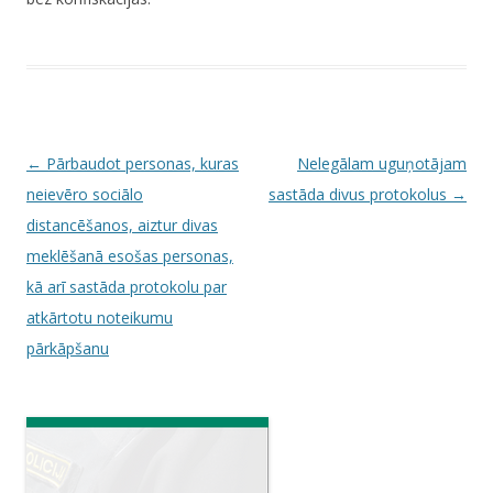
P
←
Pārbaudot personas, kuras
Nelegālam uguņotājam
o
neievēro sociālo
sastāda divus protokolus
→
s
distancēšanos, aiztur divas
t
meklēšanā esošas personas,
n
kā arī sastāda protokolu par
a
atkārtotu noteikumu
v
pārkāpšanu
i
g
a
t