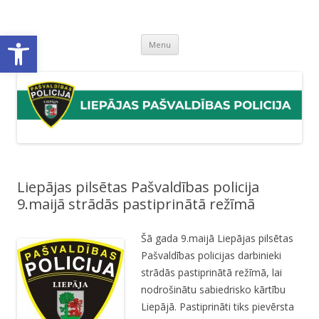
Liepājas pašvaldības policija
Liepājas pašvaldības policijas mājaslapa
Open toolbar
Skip
Menu
to
content
Liepājas pilsētas Pašvaldības policija
9.maijā strādās pastiprinātā režīmā
Šā gada 9.maijā Liepājas pilsētas
Pašvaldības policijas darbinieki
strādās pastiprinātā režīmā, lai
nodrošinātu sabiedrisko kārtību
Liepājā. Pastiprināti tiks pievērsta