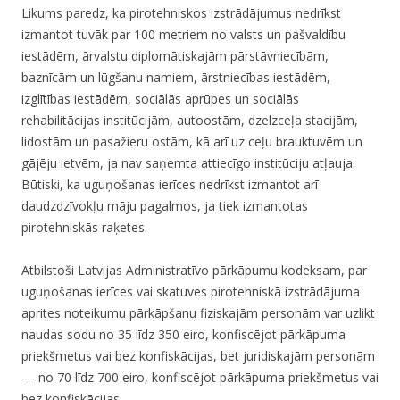
Likums paredz, ka pirotehniskos izstrādājumus nedrīkst
izmantot tuvāk par 100 metriem no valsts un pašvaldību
iestādēm, ārvalstu diplomātiskajām pārstāvniecībām,
baznīcām un lūgšanu namiem, ārstniecības iestādēm,
izglītības iestādēm, sociālās aprūpes un sociālās
rehabilitācijas institūcijām, autoostām, dzelzceļa stacijām,
lidostām un pasažieru ostām, kā arī uz ceļu brauktuvēm un
gājēju ietvēm, ja nav saņemta attiecīgo institūciju atļauja.
Būtiski, ka uguņošanas ierīces nedrīkst izmantot arī
daudzdzīvokļu māju pagalmos, ja tiek izmantotas
pirotehniskās raķetes.
Atbilstoši Latvijas Administratīvo pārkāpumu kodeksam, par
uguņošanas ierīces vai skatuves pirotehniskā izstrādājuma
aprites noteikumu pārkāpšanu fiziskajām personām var uzlikt
naudas sodu no 35 līdz 350 eiro, konfiscējot pārkāpuma
priekšmetus vai bez konfiskācijas, bet juridiskajām personām
— no 70 līdz 700 eiro, konfiscējot pārkāpuma priekšmetus vai
bez konfiskācijas.