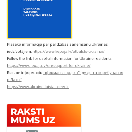
Plašāka informācija par palīdzības saņemšanu Ukrainas
iedzīvotājiem:
https://www.liepaja.lv/atbalsts-ukrainai/
Follow the link for useful information for Ukraine residents:
https://www.liepaja.lv/en/support-for-ukraine/
Більше інформації:
інформація щодо в’їзду до та перебування
в Латвії
https://www.ukraine-latvia.com/uk