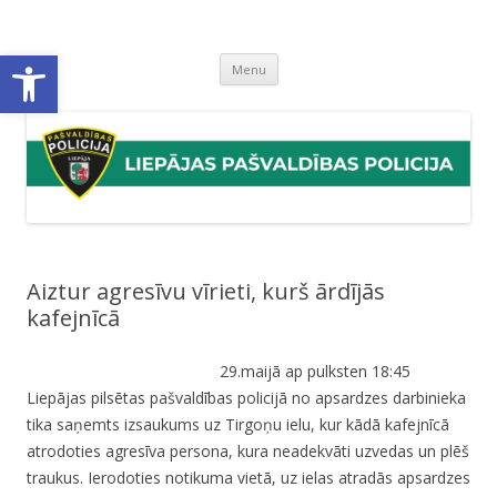
Liepājas pašvaldības policija
Liepājas pašvaldības policijas mājaslapa
Open toolbar
Skip
Menu
to
content
Aiztur agresīvu vīrieti, kurš ārdījās
kafejnīcā
29.maijā ap pulksten 18:45
Liepājas pilsētas pašvaldības policijā no apsardzes darbinieka
tika saņemts izsaukums uz Tirgoņu ielu, kur kādā kafejnīcā
atrodoties agresīva persona, kura neadekvāti uzvedas un plēš
traukus. Ierodoties notikuma vietā, uz ielas atradās apsardzes