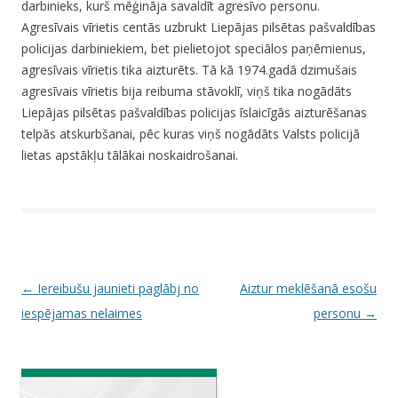
darbinieks, kurš mēģināja savaldīt agresīvo personu.
Agresīvais vīrietis centās uzbrukt Liepājas pilsētas pašvaldības
policijas darbiniekiem, bet pielietojot speciālos paņēmienus,
agresīvais vīrietis tika aizturēts. Tā kā 1974.gadā dzimušais
agresīvais vīrietis bija reibuma stāvoklī, viņš tika nogādāts
Liepājas pilsētas pašvaldības policijas īslaicīgās aizturēšanas
telpās atskurbšanai, pēc kuras viņš nogādāts Valsts policijā
lietas apstākļu tālākai noskaidrošanai.
P
←
Iereibušu jaunieti paglābj no
Aiztur meklēšanā esošu
o
iespējamas nelaimes
personu
→
s
t
n