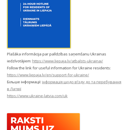
Plašāka informācija par palīdzības saņemšanu Ukrainas
iedzīvotājiem:
https://www.liepaja.lv/atbalsts-ukrainai/
Follow the link for useful information for Ukraine residents:
https://www.liepaja.lv/en/support-for-ukraine/
Більше інформації:
інформація щодо в’їзду до та перебування
в Латвії
https://www.ukraine-latvia.com/uk