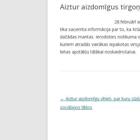
Aiztur aizdomīgus tirgo
LI
JA
28.februārī a
tika saņemta informācija par to, ka Krū
dažādas mantas. Ierodoties notikuma viet
kuriem atradās vairākas iepakotas virsjaka
lietas apstākļu tālākai noskaidrošanai.
P
←
Aiztur aizdomīgu vīrieti, par kuru sūd
o
sociālajos tīklos
s
t
n