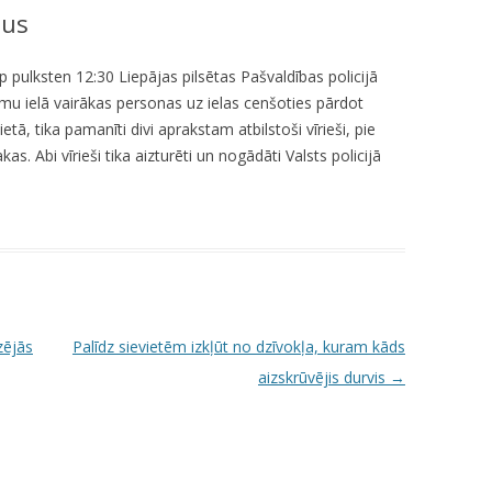
ņus
KUMDOŠANA
LLI-451 “SCAPE II”
NODAĻA
UTĀJUMI/ATBILDES
RESIT
VELOPATRUĻA
p pulksten 12:30 Liepājas pilsētas Pašvaldības policijā
mu ielā vairākas personas uz ielas cenšoties pārdot
CBSS PSF 2019/04 “YOUTH FOR
IEDZĪVOTĀJU DZĪVESVIETAS
ā, tika pamanīti divi aprakstam atbilstoši vīrieši, pie
SAFER YOUTH” / “JAUNATNE
DEKLARĒŠANAS NODAĻA
s. Abi vīrieši tika aizturēti un nogādāti Valsts policijā
DROŠĀKAI JAUNATNEI”
INFORMĀCIJA PAR
LLI-269 “SCAPE”
ATALGOJUMIEM
CASCADE
LLI-92 “SAFETY FIRST!” / “DROŠĪBA
VISPIRMS!”
zējās
Palīdz sievietēm izkļūt no dzīvokļa, kuram kāds
KPFI-16/67 SILTUMNĪCEFEKTA
aizskrūvējis durvis
→
GĀZU EMISIJU SAMAZINĀŠANA,
IEGĀDĀJOTIES TRĪS JAUNUS,
RŪPNIECISKI RAŽOTUS
ELEKTROMOBIĻUS LIEPĀJAS