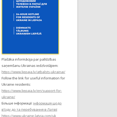
Plašāka informācija par palīdzības
saņemšanu Ukrainas iedzīvotājiem:
https://www.liepaja.lv/atbalsts-ukrainai/
Follow the link for useful information for
Ukraine residents:
https://www.liepaja.lv/en/support-for-
ukraine/
Більше інформації:
інформація щодо
в’їзду до та перебування в Латвії
https://www.ukraine-latvia.com/uk