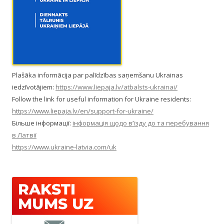
Plašāka informācija par palīdzības saņemšanu Ukrainas
iedzīvotājiem:
https://www.liepaja.lv/atbalsts-ukrainai/
Follow the link for useful information for Ukraine residents:
https://www.liepaja.lv/en/support-for-ukraine/
Більше інформації:
інформація щодо в’їзду до та перебування
в Латвії
https://www.ukraine-latvia.com/uk