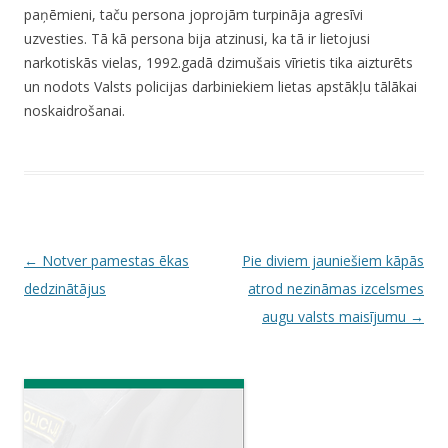
paņēmieni, taču persona joprojām turpināja agresīvi
uzvesties. Tā kā persona bija atzinusi, ka tā ir lietojusi
narkotiskās vielas, 1992.gadā dzimušais vīrietis tika aizturēts
un nodots Valsts policijas darbiniekiem lietas apstākļu tālākai
noskaidrošanai.
P
←
Notver pamestas ēkas
Pie diviem jauniešiem kāpās
o
dedzinātājus
atrod nezināmas izcelsmes
s
augu valsts maisījumu
→
t
n
a
v