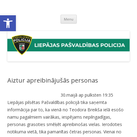
Liepājas pašvaldības policija
Liepājas pašvaldības policijas mājaslapa
Open toolbar
Skip
Menu
to
content
Aiztur apreibinājušās personas
30.maijā ap pulksten 19:35
Liepājas pilsētas Pašvaldības policijā tika saņemta
informācija par to, ka vienā no Teodora Breikša ielā esošo
namu pagalmiem vairākas, iespējams nepilngadīgas,
personas grasoties smēķēt apreibinošas vielas. Ierodoties
notikuma vietā, tika pamanītas četras personas. Vienai no