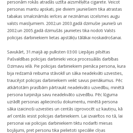
personām rokās atradās uztīta aizsmēķēta cigarete. Veicot
personas mantu apskati, pie diviem jauniešiem tika atrastas
tabakas smalcināmās ierīces ar nezināmas izcelsmes augu
valsts maisījumiem. 2002.un 2003.gadā dzimušie jaunieši un
2002.un 2005.gadā dzimušās jaunietes tika nodoti Valsts
policijas darbiniekiem lietas apstākļu tālākai noskaidrošanai.
Savukārt, 31.maijā ap pulksten 03:00 Liepājas pilsētas
Pašvaldības policijas darbinieki veica procesuālās darbības
Dzirnavu ielā. Pie policijas darbiniekiem pienāca persona, kura
bija redzamā reibuma stāvoklī un sāka neadekvāti uzvesties,
traucējot policijas darbiniekiem veikt savus pienākumus. Pēc
atkārtotām prasībām pārtraukt neadekvāto uzvedību, minētā
persona turpināja savu neadekvāto uzvedību. Pēc lūguma
uzrādīt personas apliecinošu dokumentu, minētā persona
sāka izaicinoši uzvesties un centās izprovocēt uz kautiņu, kā
arī centās iesist policijas darbiniekiem. Lai izvairītos no tā, lai
personai vai policijas darbiniekiem tiktu nodarīti miesas
bojājumi, pret personu tika pielietoti speciālie cīņas