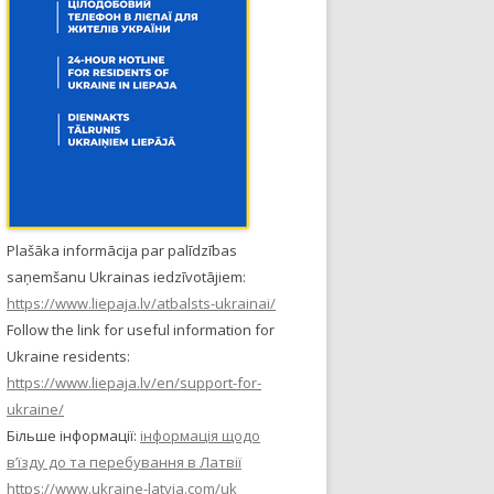
Plašāka informācija par palīdzības
saņemšanu Ukrainas iedzīvotājiem:
https://www.liepaja.lv/atbalsts-ukrainai/
Follow the link for useful information for
Ukraine residents:
https://www.liepaja.lv/en/support-for-
ukraine/
Більше інформації:
інформація щодо
в’їзду до та перебування в Латвії
https://www.ukraine-latvia.com/uk