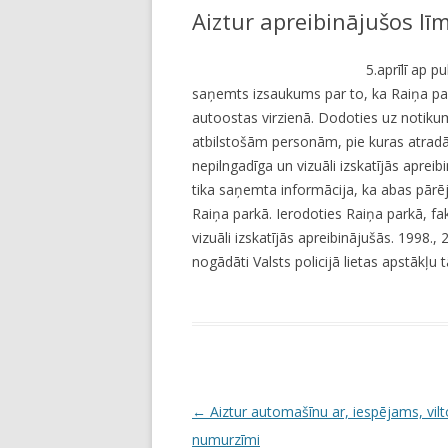
Aiztur apreibinājušos lī
LI
JA
5.aprīlī ap p
saņemts izsaukums par to, ka Raiņa park
autoostas virzienā. Dodoties uz notikum
atbilstošām personām, pie kuras atradās 
nepilngadīga un vizuāli izskatījās aprei
tika saņemta informācija, ka abas pārēj
Raiņa parkā. Ierodoties Raiņa parkā, fa
vizuāli izskatījās apreibinājušās. 1998.,
nogādāti Valsts policijā lietas apstākļu 
P
←
Aiztur automašīnu ar, iespējams, vilt
o
numurzīmi