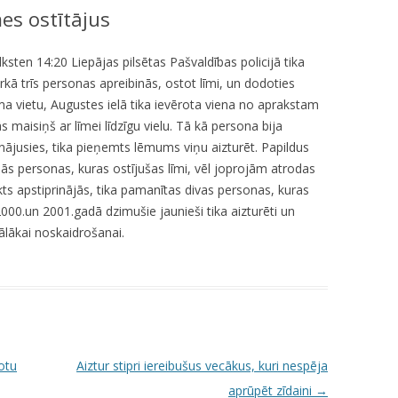
mes ostītājus
KUMDOŠANA
LLI-451 “SCAPE II”
NODAĻA
UTĀJUMI/ATBILDES
RESIT
VELOPATRUĻA
ulksten 14:20 Liepājas pilsētas Pašvaldības policijā tika
ā trīs personas apreibinās, ostot līmi, un dodoties
CBSS PSF 2019/04 “YOUTH FOR
IEDZĪVOTĀJU DZĪVESVIETAS
a vietu, Augustes ielā tika ievērota viena no aprakstam
SAFER YOUTH” / “JAUNATNE
DEKLARĒŠANAS NODAĻA
maisiņš ar līmei līdzīgu vielu. Tā kā persona bija
DROŠĀKAI JAUNATNEI”
binājusies, tika pieņemts lēmums viņu aizturēt. Papildus
INFORMĀCIJA PAR
LLI-269 “SCAPE”
ās personas, kuras ostījušas līmi, vēl joprojām atrodas
ATALGOJUMIEM
kts apstiprinājās, tika pamanītas divas personas, kuras
CASCADE
 2000.un 2001.gadā dzimušie jaunieši tika aizturēti un
tālākai noskaidrošanai.
LLI-92 “SAFETY FIRST!” / “DROŠĪBA
VISPIRMS!”
KPFI-16/67 SILTUMNĪCEFEKTA
GĀZU EMISIJU SAMAZINĀŠANA,
IEGĀDĀJOTIES TRĪS JAUNUS,
RŪPNIECISKI RAŽOTUS
otu
Aiztur stipri iereibušus vecākus, kuri nespēja
ELEKTROMOBIĻUS LIEPĀJAS
aprūpēt zīdaini
→