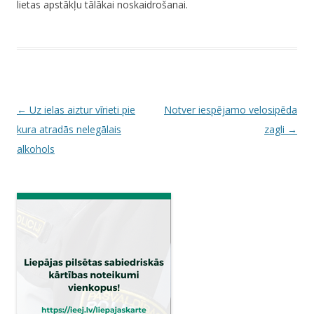
lietas apstākļu tālākai noskaidrošanai.
P
←
Uz ielas aiztur vīrieti pie
Notver iespējamo velosipēda
o
kura atradās nelegālais
zagli
→
s
alkohols
t
n
a
v
i
g
a
t