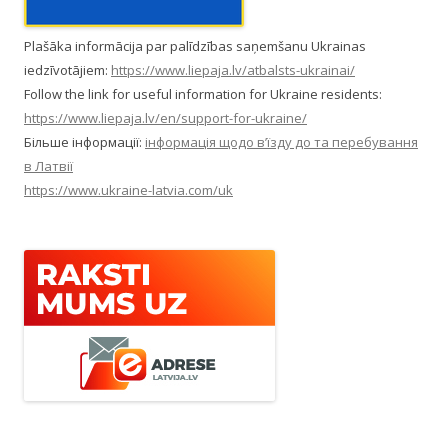
Plašāka informācija par palīdzības saņemšanu Ukrainas
iedzīvotājiem:
https://www.liepaja.lv/atbalsts-ukrainai/
Follow the link for useful information for Ukraine residents:
https://www.liepaja.lv/en/support-for-ukraine/
Більше інформації:
інформація щодо в’їзду до та перебування
в Латвії
https://www.ukraine-latvia.com/uk