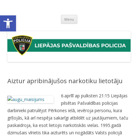
Liepājas pašvaldības policija
Liepājas pašvaldības policijas mājaslapa
Open toolbar
Skip
Menu
to
content
Aiztur apribinājušos narkotiku lietotāju
6.aprīlī ap pulksten 21:15 Liepājas
pilsētas Pašvaldības policijas
darbinieki patrulējot Pērkones ielā, ievēroja personu, kura
grīļojās, kā arī nespēja sakarīgi atbildēt uz jautājumiem, taču
paskaidroja, ka esot lietojis narkotiskās vielas. 1995.gadā
dzimušais vīrietis tika aizturēts un nogādāts Valsts policijā