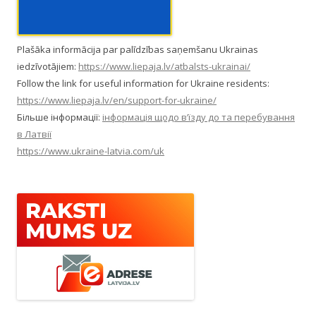
Plašāka informācija par palīdzības saņemšanu Ukrainas
iedzīvotājiem:
https://www.liepaja.lv/atbalsts-ukrainai/
Follow the link for useful information for Ukraine residents:
https://www.liepaja.lv/en/support-for-ukraine/
Більше інформації:
інформація щодо в’їзду до та перебування
в Латвії
https://www.ukraine-latvia.com/uk