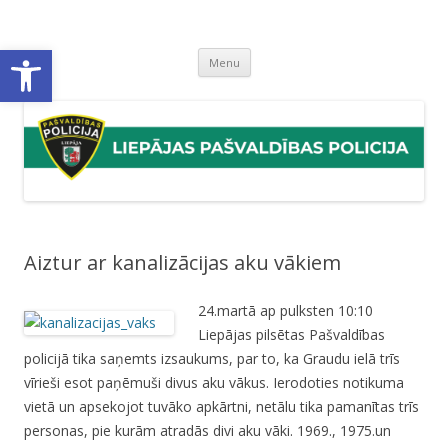
Liepājas pašvaldības policija
Liepājas pašvaldības policijas mājaslapa
Open toolbar
Skip
Menu
to
content
Aiztur ar kanalizācijas aku vākiem
24.martā ap pulksten 10:10
Liepājas pilsētas Pašvaldības
policijā tika saņemts izsaukums, par to, ka Graudu ielā trīs
vīrieši esot paņēmuši divus aku vākus. Ierodoties notikuma
vietā un apsekojot tuvāko apkārtni, netālu tika pamanītas trīs
personas, pie kurām atradās divi aku vāki. 1969., 1975.un