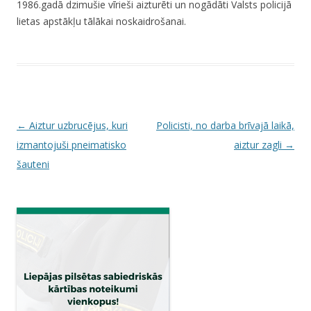
1986.gadā dzimušie vīrieši aizturēti un nogādāti Valsts policijā
lietas apstākļu tālākai noskaidrošanai.
P
←
Aiztur uzbrucējus, kuri
Policisti, no darba brīvajā laikā,
o
izmantojuši pneimatisko
aiztur zagli
→
s
šauteni
t
n
a
v
i
g
a