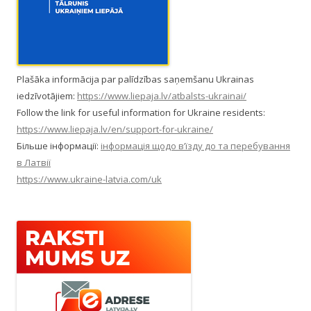
Plašāka informācija par palīdzības saņemšanu Ukrainas
iedzīvotājiem:
https://www.liepaja.lv/atbalsts-ukrainai/
Follow the link for useful information for Ukraine residents:
https://www.liepaja.lv/en/support-for-ukraine/
Більше інформації:
інформація щодо в’їзду до та перебування
в Латвії
https://www.ukraine-latvia.com/uk