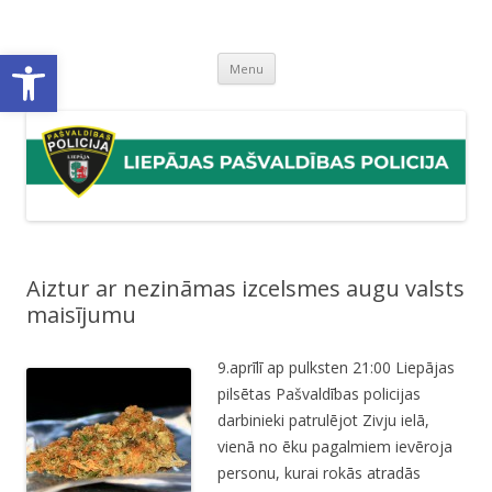
Liepājas pašvaldības policija
Liepājas pašvaldības policijas mājaslapa
Open toolbar
Skip
Menu
to
content
Aiztur ar nezināmas izcelsmes augu valsts
maisījumu
9.aprīlī ap pulksten 21:00 Liepājas
pilsētas Pašvaldības policijas
darbinieki patrulējot Zivju ielā,
vienā no ēku pagalmiem ievēroja
personu, kurai rokās atradās