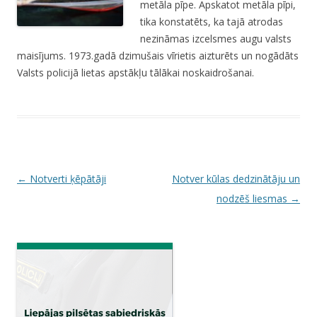
metāla pīpe. Apskatot metāla pīpi,
tika konstatēts, ka tajā atrodas
nezināmas izcelsmes augu valsts
maisījums. 1973.gadā dzimušais vīrietis aizturēts un nogādāts
Valsts policijā lietas apstākļu tālākai noskaidrošanai.
P
←
Notverti ķēpātāji
Notver kūlas dedzinātāju un
o
nodzēš liesmas
→
s
t
n
a
v