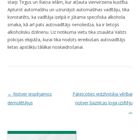
starp Tirgus un Raiņa ielām, kur atļauta vienvirziena kustība.
Apturot automašīnu un uzrunājot automašīnas vadītāju, tika
konstatēts, ka vadītāja izelpā ir jūtama specifiska alkohola
smaka, kā arī pats autovadītājs nenoliedza, ka ir lietojis
alkoholisku dzērienu. Uz notikuma vietu tika izsaukta Valsts
policijas ekipāža, kurai tika nodots iereibušais autovadītājs
lietas apstākļu tālākai noskaidrošanai.
P
←
Notver iespējamos
Pateicoties iedzīvotāja vērībai
o
demolētājus
notver baznīcas loga izsītēju
s
→
t
n
a