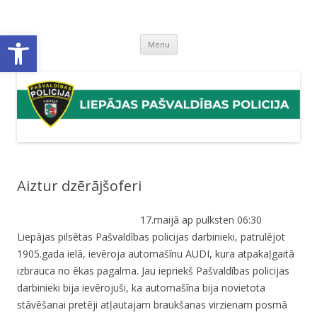
Liepājas pašvaldības policija
Liepājas pašvaldības policijas mājaslapa
Open toolbar
Skip
Menu
to
content
Aiztur dzērājšoferi
17.maijā ap pulksten 06:30
Liepājas pilsētas Pašvaldības policijas darbinieki, patrulējot
1905.gada ielā, ievēroja automašīnu AUDI, kura atpakaļgaitā
izbrauca no ēkas pagalma. Jau iepriekš Pašvaldības policijas
darbinieki bija ievērojuši, ka automašīna bija novietota
stāvēšanai pretēji atļautajam braukšanas virzienam posmā