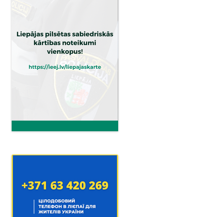
v
i
g
a
t
i
o
n