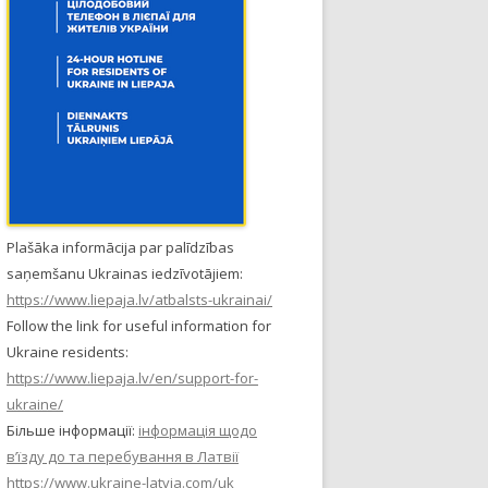
Plašāka informācija par palīdzības
saņemšanu Ukrainas iedzīvotājiem:
https://www.liepaja.lv/atbalsts-ukrainai/
Follow the link for useful information for
Ukraine residents:
https://www.liepaja.lv/en/support-for-
ukraine/
Більше інформації:
інформація щодо
в’їзду до та перебування в Латвії
https://www.ukraine-latvia.com/uk