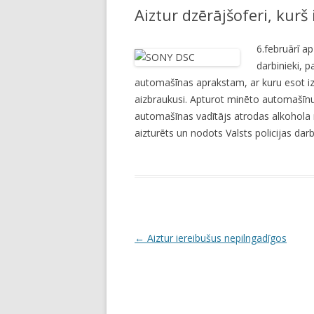
Aiztur dzērājšoferi, kurš 
LI
JA
6.februārī ap
darbinieki, p
automašīnas aprakstam, ar kuru esot izr
aizbraukusi. Apturot minēto automašīnu 
automašīnas vadītājs atrodas alkohola 
aizturēts un nodots Valsts policijas dar
P
←
Aiztur iereibušus nepilngadīgos
o
s
t