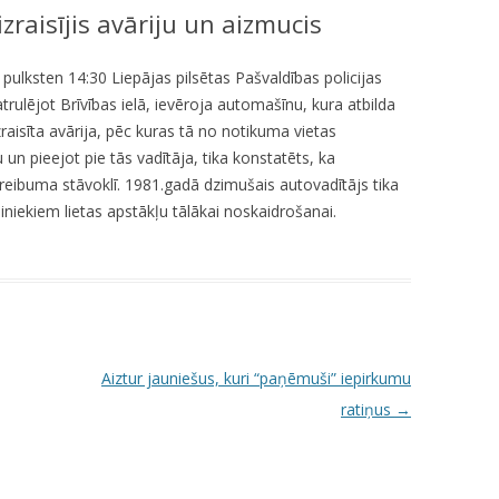
izraisījis avāriju un aizmucis
KUMDOŠANA
LLI-451 “SCAPE II”
NODAĻA
UTĀJUMI/ATBILDES
RESIT
VELOPATRUĻA
 pulksten 14:30 Liepājas pilsētas Pašvaldības policijas
atrulējot Brīvības ielā, ievēroja automašīnu, kura atbilda
CBSS PSF 2019/04 “YOUTH FOR
IEDZĪVOTĀJU DZĪVESVIETAS
aisīta avārija, pēc kuras tā no notikuma vietas
SAFER YOUTH” / “JAUNATNE
DEKLARĒŠANAS NODAĻA
un pieejot pie tās vadītāja, tika konstatēts, ka
DROŠĀKAI JAUNATNEI”
reibuma stāvoklī. 1981.gadā dzimušais autovadītājs tika
INFORMĀCIJA PAR
LLI-269 “SCAPE”
biniekiem lietas apstākļu tālākai noskaidrošanai.
ATALGOJUMIEM
CASCADE
LLI-92 “SAFETY FIRST!” / “DROŠĪBA
VISPIRMS!”
KPFI-16/67 SILTUMNĪCEFEKTA
Aiztur jauniešus, kuri “paņēmuši” iepirkumu
GĀZU EMISIJU SAMAZINĀŠANA,
ratiņus
→
IEGĀDĀJOTIES TRĪS JAUNUS,
RŪPNIECISKI RAŽOTUS
ELEKTROMOBIĻUS LIEPĀJAS