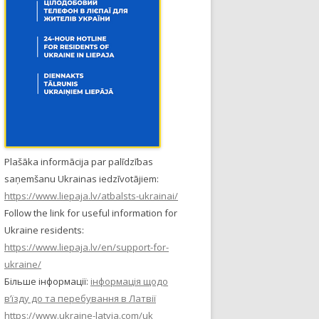
Plašāka informācija par palīdzības
saņemšanu Ukrainas iedzīvotājiem:
https://www.liepaja.lv/atbalsts-ukrainai/
Follow the link for useful information for
Ukraine residents:
https://www.liepaja.lv/en/support-for-
ukraine/
Більше інформації:
інформація щодо
в’їзду до та перебування в Латвії
https://www.ukraine-latvia.com/uk