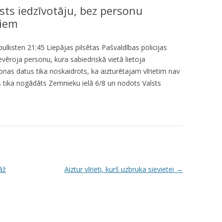
lsts iedzīvotāju, bez personu
KUMDOŠANA
LLI-451 “SCAPE II”
NODAĻA
tiem
UTĀJUMI/ATBILDES
RESIT
VELOPATRUĻA
pulksten 21:45 Liepājas pilsētas Pašvaldības policijas
CBSS PSF 2019/04 “YOUTH FOR
IEDZĪVOTĀJU DZĪVESVIETAS
evēroja personu, kura sabiedriskā vietā lietoja
SAFER YOUTH” / “JAUNATNE
DEKLARĒŠANAS NODAĻA
nas datus tika noskaidrots, ka aizturētajam vīrietim nav
DROŠĀKAI JAUNATNEI”
is tika nogādāts Zemnieku ielā 6/8 un nodots Valsts
INFORMĀCIJA PAR
LLI-269 “SCAPE”
ATALGOJUMIEM
CASCADE
LLI-92 “SAFETY FIRST!” / “DROŠĪBA
VISPIRMS!”
KPFI-16/67 SILTUMNĪCEFEKTA
āž
Aiztur vīrieti, kurš uzbruka sievietei
→
GĀZU EMISIJU SAMAZINĀŠANA,
IEGĀDĀJOTIES TRĪS JAUNUS,
RŪPNIECISKI RAŽOTUS
ELEKTROMOBIĻUS LIEPĀJAS