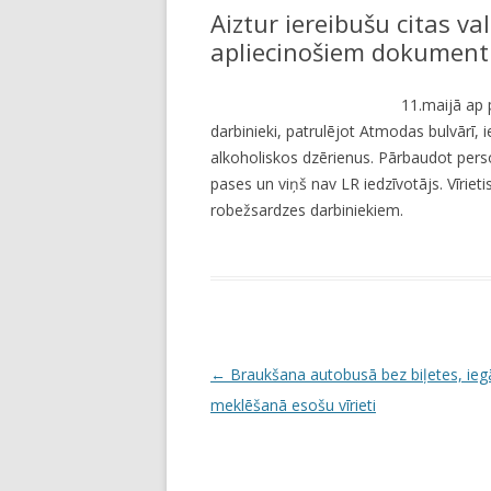
Aiztur iereibušu citas va
LI
apliecinošiem dokumen
JA
11.maijā ap 
darbinieki, patrulējot Atmodas bulvārī, i
alkoholiskos dzērienus. Pārbaudot perso
pases un viņš nav LR iedzīvotājs. Vīriet
robežsardzes darbiniekiem.
P
←
Braukšana autobusā bez biļetes, ieg
o
meklēšanā esošu vīrieti
s
t