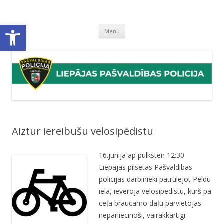
Liepājas pašvaldības policija
Liepājas pašvaldības policijas mājaslapa
Open toolbar
Skip
Menu
to
content
Aiztur iereibušu velosipēdistu
16.jūnijā ap pulksten 12:30
Liepājas pilsētas Pašvaldības
policijas darbinieki patrulējot Peldu
ielā, ievēroja velosipēdistu, kurš pa
ceļa braucamo daļu pārvietojās
nepārliecinoši, vairākkārtīgi