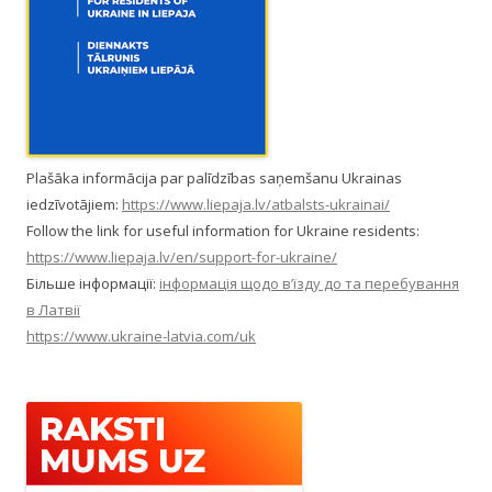
Plašāka informācija par palīdzības saņemšanu Ukrainas
iedzīvotājiem:
https://www.liepaja.lv/atbalsts-ukrainai/
Follow the link for useful information for Ukraine residents:
https://www.liepaja.lv/en/support-for-ukraine/
Більше інформації:
інформація щодо в’їзду до та перебування
в Латвії
https://www.ukraine-latvia.com/uk