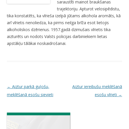
saraustīti mainot braukšanas
trajektoriju. Apturot velosipēdistu,
tika konstatēts, ka vīrieša izelpā jūtams alkohola aromāts, kā
arī vīrietis nenoliedza, ka pirms neilga brīža esot lietojis
alkoholiskos dzērienus. 1957.gadā dzimušais vīrietis tika
aizturēts un nodots Valsts policijas darbiniekiem lietas
apstākļu tālākai noskaidrošanai.
P
←
Aiztur parkā guļošu,
Aiztur iereibušu meklēšanā
o
meklēšanā esošu sievieti
esošu vīrieti
→
s
t
n
a