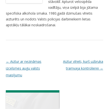
stāvoklī. Apturot velosipēda
vadītāju, viņa izelpā bija jūtama
specifiska alkohola smaka. 1980.gadā dzimušais vīrietis
aizturēts un nodots Valsts policijas darbiniekiem lietas
apstākļu tālākai noskaidrošanai.
P
←
Aiztur ar nezināmas
Aiztur vīrieti, kurš uzbruka
o
izcelsmes augu valsts
tramvaja kontrolierei
→
s
maisījumu
t
n
a
v