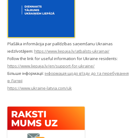
Plašāka informācija par palīdzības saņemšanu Ukrainas
iedzīvotājiem:
https://www.liepaja.lv/atbalsts-ukrainai/
Follow the link for useful information for Ukraine residents:
https://www.liepaja.lv/en/support-for-ukraine/
Більше інформації:
інформація щодо в’їзду до та перебування
в Латвії
https://www.ukraine-latvia.com/uk