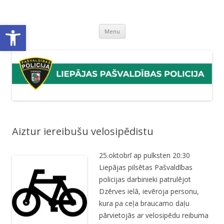
Liepājas pašvaldības policija
Liepājas pašvaldības policijas mājaslapa
Open toolbar
Skip
Menu
to
content
Aiztur iereibušu velosipēdistu
25.oktobrī ap pulksten 20:30
Liepājas pilsētas Pašvaldības
policijas darbinieki patrulējot
Dzērves ielā, ievēroja personu,
kura pa ceļa braucamo daļu
pārvietojās ar velosipēdu reibuma