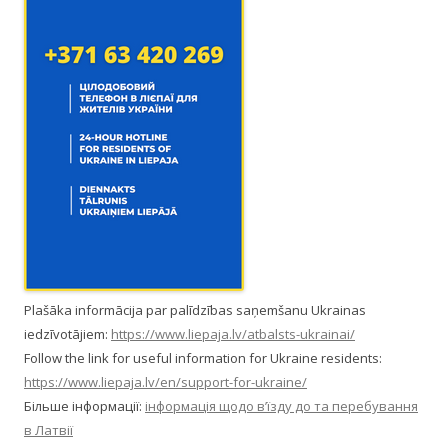
Plašāka informācija par palīdzības saņemšanu Ukrainas
iedzīvotājiem:
https://www.liepaja.lv/atbalsts-ukrainai/
Follow the link for useful information for Ukraine residents:
https://www.liepaja.lv/en/support-for-ukraine/
Більше інформації:
інформація щодо в’їзду до та перебування
в Латвії