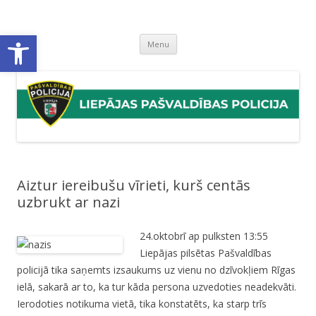
Liepājas pašvaldības policija
Liepājas pašvaldības policijas mājaslapa
Open toolbar
Skip
Menu
to
content
Aiztur iereibušu vīrieti, kurš centās
uzbrukt ar nazi
24.oktobrī ap pulksten 13:55
Liepājas pilsētas Pašvaldības
policijā tika saņemts izsaukums uz vienu no dzīvokļiem Rīgas
ielā, sakarā ar to, ka tur kāda persona uzvedoties neadekvāti.
Ierodoties notikuma vietā, tika konstatēts, ka starp trīs