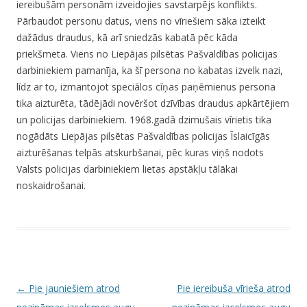
iereibušām personām izveidojies savstarpējs konflikts.
Pārbaudot personu datus, viens no vīriešiem sāka izteikt
dažādus draudus, kā arī sniedzās kabatā pēc kāda
priekšmeta. Viens no Liepājas pilsētas Pašvaldības policijas
darbiniekiem pamanīja, ka šī persona no kabatas izvelk nazi,
līdz ar to, izmantojot speciālos cīņas paņēmienus persona
tika aizturēta, tādējādi novēršot dzīvības draudus apkārtējiem
un policijas darbiniekiem. 1968.gadā dzimušais vīrietis tika
nogādāts Liepājas pilsētas Pašvaldības policijas Īslaicīgās
aizturēšanas telpās atskurbšanai, pēc kuras viņš nodots
Valsts policijas darbiniekiem lietas apstākļu tālākai
noskaidrošanai.
P
←
Pie jauniešiem atrod
Pie iereibuša vīrieša atrod