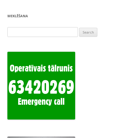
MEKLĒŠANA
Search
for: