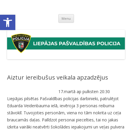
Liepājas pašvaldības policija
Liepājas pašvaldības policijas mājaslapa
Open toolbar
Skip
Menu
to
content
Aiztur iereibušus veikala apzadzējus
17.martā ap pulksten 20:30
Liepājas pilsētas Pašvaldības policijas darbinieki, patrulējot
Eduarda Veidenbauma ielā, ievēroja 3 personas reibuma
stāvoklī. Tuvojoties personām, viena no tām nokrita uz ceļa
braucamās daļas. Palīdzot personai piecelties, tai no jakas
izkrita vairāki neatvērti šokolādes iepakojumi un veļas pulvera