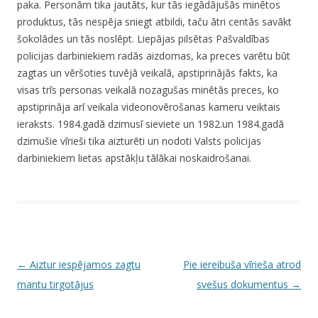
paka. Personām tika jautāts, kur tās iegādājušās minētos
produktus, tās nespēja sniegt atbildi, taču ātri centās savākt
šokolādes un tās noslēpt. Liepājas pilsētas Pašvaldības
policijas darbiniekiem radās aizdomas, ka preces varētu būt
zagtas un vēršoties tuvējā veikalā, apstiprinājās fakts, ka
visas trīs personas veikalā nozagušas minētās preces, ko
apstiprināja arī veikala videonovērošanas kameru veiktais
ieraksts. 1984.gadā dzimusī sieviete un 1982.un 1984.gadā
dzimušie vīrieši tika aizturēti un nodoti Valsts policijas
darbiniekiem lietas apstākļu tālākai noskaidrošanai.
P
←
Aiztur iespējamos zagtu
Pie iereibuša vīrieša atrod
o
mantu tirgotājus
svešus dokumentus
→
s