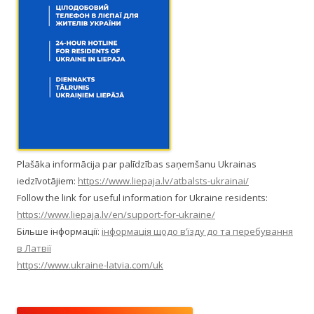
Plašāka informācija par palīdzības saņemšanu Ukrainas
iedzīvotājiem:
https://www.liepaja.lv/atbalsts-ukrainai/
Follow the link for useful information for Ukraine residents:
https://www.liepaja.lv/en/support-for-ukraine/
Більше інформації:
інформація щодо в’їзду до та перебування
в Латвії
https://www.ukraine-latvia.com/uk