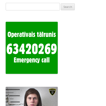
Search
for: