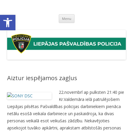
Liepājas pašvaldības policija
Liepājas pašvaldības policijas mājaslapa
Open toolbar
Skip
Menu
to
content
Aiztur iespējamos zagļus
22.novembrī ap pulksten 21:40 pie
Kr.Valdemāra ielā patrulējošiem
Liepājas pilsētas Pašvaldības policijas darbiniekiem pienāca
netālu esošā veikala darbiniece un paskaidroja, ka divas
personas veikalā esot veikušas zādzību. Nekavējoties
apsekojot tuvāko apkārtni, aprakstam atbilstošās personas