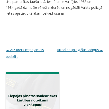
tika pamanītas Kuršu ielā. Iespējamie vainīgie, 1985.un
1984.gadā dzimušie vīrieši aizturēti un nogādāti Valsts policijā
lietas apstākļu tālākai noskaidrošanai.
P
←
Aizturēts iespējamais
Atrod nesprāgušus lādiņus
→
o
pedofils
s
t
n
a
v
i
g