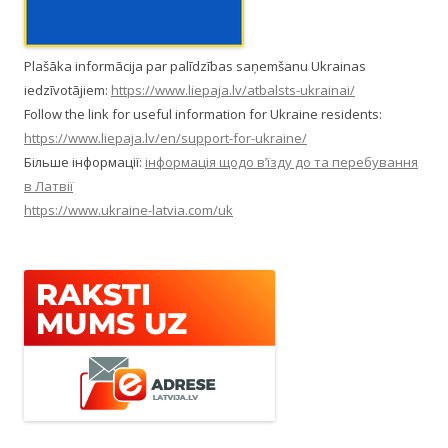
Plašāka informācija par palīdzības saņemšanu Ukrainas
iedzīvotājiem:
https://www.liepaja.lv/atbalsts-ukrainai/
Follow the link for useful information for Ukraine residents:
https://www.liepaja.lv/en/support-for-ukraine/
Більше інформації:
інформація щодо в’їзду до та перебування
в Латвії
https://www.ukraine-latvia.com/uk