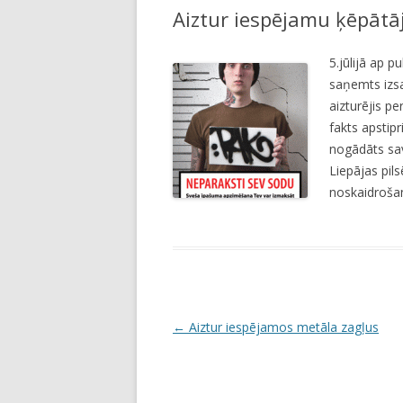
Aiztur iespējamu ķēpātā
LI
JA
5.jūlijā ap p
saņemts izsa
aizturējis p
fakts apstip
nogādāts sav
Liepājas pils
noskaidrošan
P
←
Aiztur iespējamos metāla zagļus
o
s
t