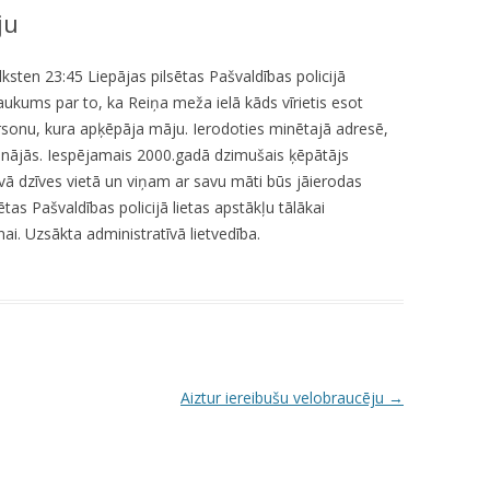
ju
KUMDOŠANA
LLI-451 “SCAPE II”
NODAĻA
UTĀJUMI/ATBILDES
RESIT
VELOPATRUĻA
ulksten 23:45 Liepājas pilsētas Pašvaldības policijā
ukums par to, ka Reiņa meža ielā kāds vīrietis esot
CBSS PSF 2019/04 “YOUTH FOR
IEDZĪVOTĀJU DZĪVESVIETAS
ersonu, kura apķēpāja māju. Ierodoties minētajā adresē,
SAFER YOUTH” / “JAUNATNE
DEKLARĒŠANAS NODAĻA
rinājās. Iespējamais 2000.gadā dzimušais ķēpātājs
DROŠĀKAI JAUNATNEI”
ā dzīves vietā un viņam ar savu māti būs jāierodas
INFORMĀCIJA PAR
LLI-269 “SCAPE”
ētas Pašvaldības policijā lietas apstākļu tālākai
ATALGOJUMIEM
ai. Uzsākta administratīvā lietvedība.
CASCADE
LLI-92 “SAFETY FIRST!” / “DROŠĪBA
VISPIRMS!”
KPFI-16/67 SILTUMNĪCEFEKTA
GĀZU EMISIJU SAMAZINĀŠANA,
Aiztur iereibušu velobraucēju
→
IEGĀDĀJOTIES TRĪS JAUNUS,
RŪPNIECISKI RAŽOTUS
ELEKTROMOBIĻUS LIEPĀJAS