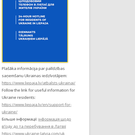
Plašāka informācija par palīdzības
saņemšanu Ukrainas iedzīvotājiem:
https://www.liepaja.lv/atbalsts-ukrainai/
Follow the link for useful information for
Ukraine residents:
https://www.liepaja.lv/en/support-for-
ukraine/
Більше інформації:
інформація щодо
в’їзду до та перебування в Латвії
https://www.ukraine-latvia.com/uk