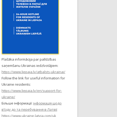
Plašāka informācija par palīdzības
saņemšanu Ukrainas iedzīvotājiem:
https://www.liepaja.lv/atbalsts-ukrainai/
Follow the link for useful information for
Ukraine residents:
https://www.liepaja.lv/en/support-for-
ukraine/
Більше інформації:
інформація щодо
в’їзду до та перебування в Латвії
https://www.ukraine-latvia.com/uk