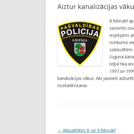
Aiztur kanalizācijas vāk
LI
JA
8.februārī ap
saņemts izs
iespējams ar 
notikuma vie
sadauzītiem 
čuguna kanal
telpā tika i
1997.un 1999
kanalizācijas vākus. Abi jaunieši aizturēt
noskaidrošanai.
P
←
Aktualitātes 8. un 9.februārī