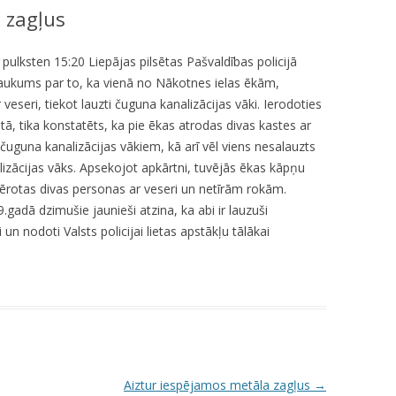
u zagļus
KUMDOŠANA
LLI-451 “SCAPE II”
NODAĻA
UTĀJUMI/ATBILDES
RESIT
VELOPATRUĻA
 pulksten 15:20 Liepājas pilsētas Pašvaldības policijā
aukums par to, ka vienā no Nākotnes ielas ēkām,
CBSS PSF 2019/04 “YOUTH FOR
IEDZĪVOTĀJU DZĪVESVIETAS
veseri, tiekot lauzti čuguna kanalizācijas vāki. Ierodoties
SAFER YOUTH” / “JAUNATNE
DEKLARĒŠANAS NODAĻA
tā, tika konstatēts, ka pie ēkas atrodas divas kastes ar
DROŠĀKAI JAUNATNEI”
čuguna kanalizācijas vākiem, kā arī vēl viens nesalauzts
INFORMĀCIJA PAR
LLI-269 “SCAPE”
izācijas vāks. Apsekojot apkārtni, tuvējās ēkas kāpņu
ATALGOJUMIEM
evērotas divas personas ar veseri un netīrām rokām.
CASCADE
.gadā dzimušie jaunieši atzina, ka abi ir lauzuši
i un nodoti Valsts policijai lietas apstākļu tālākai
LLI-92 “SAFETY FIRST!” / “DROŠĪBA
VISPIRMS!”
KPFI-16/67 SILTUMNĪCEFEKTA
GĀZU EMISIJU SAMAZINĀŠANA,
IEGĀDĀJOTIES TRĪS JAUNUS,
RŪPNIECISKI RAŽOTUS
ELEKTROMOBIĻUS LIEPĀJAS
Aiztur iespējamos metāla zagļus
→