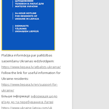
Plašāka informācija par palīdzības
saņemšanu Ukrainas iedzīvotājiem:
https://www.liepaja.lv/atbalsts-ukrainai/
Follow the link for useful information for
Ukraine residents:
https://www.liepaja.lv/en/support-for-
ukraine/
Більше інформації:
інформація щодо
в’їзду до та перебування в Латвії
https://www.ukraine-latvia.com/uk