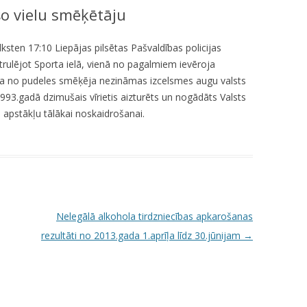
šo vielu smēķētāju
KUMDOŠANA
LLI-451 “SCAPE II”
NODAĻA
UTĀJUMI/ATBILDES
RESIT
VELOPATRUĻA
ulksten 17:10 Liepājas pilsētas Pašvaldības policijas
atrulējot Sporta ielā, vienā no pagalmiem ievēroja
CBSS PSF 2019/04 “YOUTH FOR
IEDZĪVOTĀJU DZĪVESVIETAS
ra no pudeles smēķēja nezināmas izcelsmes augu valsts
SAFER YOUTH” / “JAUNATNE
DEKLARĒŠANAS NODAĻA
993.gadā dzimušais vīrietis aizturēts un nogādāts Valsts
DROŠĀKAI JAUNATNEI”
as apstākļu tālākai noskaidrošanai.
INFORMĀCIJA PAR
LLI-269 “SCAPE”
ATALGOJUMIEM
CASCADE
LLI-92 “SAFETY FIRST!” / “DROŠĪBA
VISPIRMS!”
Nelegālā alkohola tirdzniecības apkarošanas
KPFI-16/67 SILTUMNĪCEFEKTA
rezultāti no 2013.gada 1.aprīļa līdz 30.jūnijam
→
GĀZU EMISIJU SAMAZINĀŠANA,
IEGĀDĀJOTIES TRĪS JAUNUS,
RŪPNIECISKI RAŽOTUS
ELEKTROMOBIĻUS LIEPĀJAS