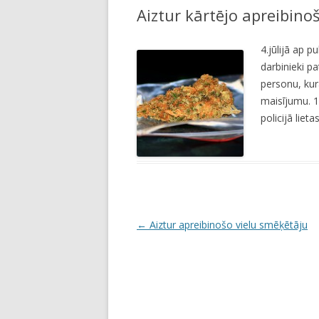
Aiztur kārtējo apreibino
LI
JA
4.jūlijā ap p
darbinieki p
personu, ku
maisījumu. 1
policijā liet
P
←
Aiztur apreibinošo vielu smēķētāju
o
s
t
n