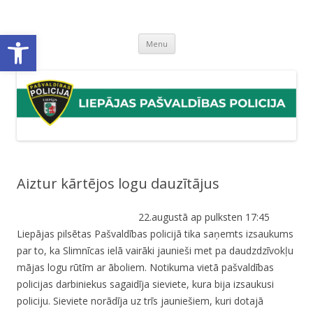
Liepājas pašvaldības policija
Liepājas pašvaldības policijas mājaslapa
Open toolbar
Skip
Menu
to
content
Aiztur kārtējos logu dauzītājus
22.augustā ap pulksten 17:45
Liepājas pilsētas Pašvaldības policijā tika saņemts izsaukums
par to, ka Slimnīcas ielā vairāki jaunieši met pa daudzdzīvokļu
mājas logu rūtīm ar āboliem. Notikuma vietā pašvaldības
policijas darbiniekus sagaidīja sieviete, kura bija izsaukusi
policiju. Sieviete norādīja uz trīs jauniešiem, kuri dotajā