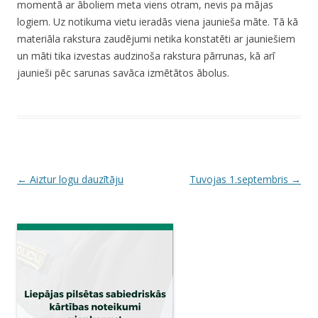
momentā ar āboliem meta viens otram, nevis pa mājas
logiem. Uz notikuma vietu ieradās viena jaunieša māte. Tā kā
materiāla rakstura zaudējumi netika konstatēti ar jauniešiem
un māti tika izvestas audzinoša rakstura pārrunas, kā arī
jaunieši pēc sarunas savāca izmētātos ābolus.
P
←
Aiztur logu dauzītāju
Tuvojas 1.septembris
→
o
s
t
n
a
v