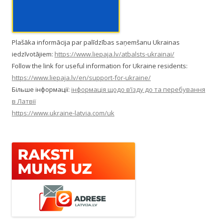
Plašāka informācija par palīdzības saņemšanu Ukrainas
iedzīvotājiem:
https://www.liepaja.lv/atbalsts-ukrainai/
Follow the link for useful information for Ukraine residents:
https://www.liepaja.lv/en/support-for-ukraine/
Більше інформації:
інформація щодо в’їзду до та перебування
в Латвії
https://www.ukraine-latvia.com/uk