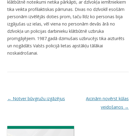
klātbūtnē noteikumi netika pārkāpti, ar dzīvokļa iemītniekiem
tika veikta profilaktiskas pārrunas. Divas no dzīvoklī esošām
personām izvēlējās doties prom, taču līdz ko personas bija
izgājušas uz ielas, vēl viena no personām devās ārā no
dzīvokļa un policijas darbinieku klātbūtnē uzbruka
promgājējiem. 1987.gadā dzimušais uzbrucējs tika aizturēts
un nogādāts Valsts policijā lietas apstākļu tālākai
noskaidrošanai.
P
←
Notver būvgružu izgāzējus
Aicinām novērst kūlas
o
veidošanos
→
s
t
n