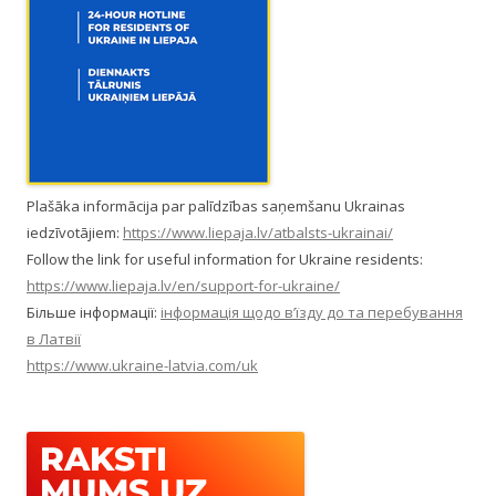
Plašāka informācija par palīdzības saņemšanu Ukrainas
iedzīvotājiem:
https://www.liepaja.lv/atbalsts-ukrainai/
Follow the link for useful information for Ukraine residents:
https://www.liepaja.lv/en/support-for-ukraine/
Більше інформації:
інформація щодо в’їзду до та перебування
в Латвії
https://www.ukraine-latvia.com/uk