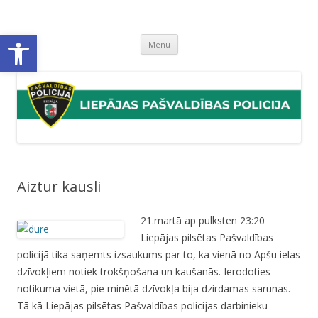
Liepājas pašvaldības policija
Liepājas pašvaldības policijas mājaslapa
Open toolbar
Skip
Menu
to
content
Aiztur kausli
21.martā ap pulksten 23:20
Liepājas pilsētas Pašvaldības
policijā tika saņemts izsaukums par to, ka vienā no Apšu ielas
dzīvokļiem notiek trokšņošana un kaušanās. Ierodoties
notikuma vietā, pie minētā dzīvokļa bija dzirdamas sarunas.
Tā kā Liepājas pilsētas Pašvaldības policijas darbinieku