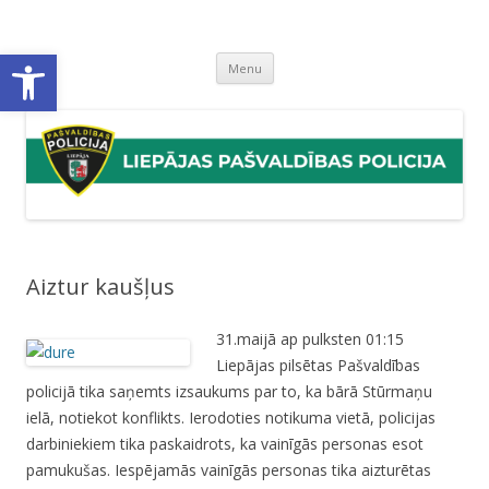
Liepājas pašvaldības policija
Liepājas pašvaldības policijas mājaslapa
Open toolbar
Skip
Menu
to
content
Aiztur kaušļus
31.maijā ap pulksten 01:15
Liepājas pilsētas Pašvaldības
policijā tika saņemts izsaukums par to, ka bārā Stūrmaņu
ielā, notiekot konflikts. Ierodoties notikuma vietā, policijas
darbiniekiem tika paskaidrots, ka vainīgās personas esot
pamukušas. Iespējamās vainīgās personas tika aizturētas