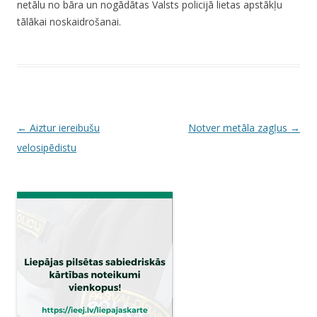
netālu no bāra un nogādātas Valsts policijā lietas apstākļu
tālākai noskaidrošanai.
P
←
Aiztur iereibušu
Notver metāla zagļus
→
o
velosipēdistu
s
t
n
a
v
i
g
a