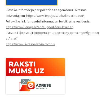
Plašāka informācija par palīdzības saņemšanu Ukrainas
iedzīvotājiem:
https://www.liepaja.lv/atbalsts-ukrainai/
Follow the link for useful information for Ukraine residents:
https://www.liepaja.lv/en/support-for-ukraine/
Більше інформації:
інформація щодо в’їзду до та перебування
в Латвії
https://www.ukraine-latvia.com/uk