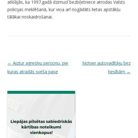
atklājās, ka 1997.gadā dzimusī bezbiļetniece atrodas Valsts
policijas meklēšanā, kur viņa arī nogādāts lietas apstākļu
tālākai noskaidrošanai.
P
←
Aiztur agresīvu personu, pie
Notver autovadītāju bez
o
kuras atradās sveša pase
tiesībām
→
s
t
n
a
v
i
g