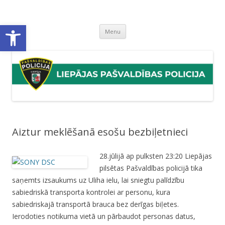
Liepājas pašvaldības policija
Liepājas pašvaldības policijas mājaslapa
Open toolbar
Skip
Menu
to
content
Aiztur meklēšanā esošu bezbiļetnieci
28.jūlijā ap pulksten 23:20 Liepājas
pilsētas Pašvaldības policijā tika
saņemts izsaukums uz Uliha ielu, lai sniegtu palīdzību
sabiedriskā transporta kontrolei ar personu, kura
sabiedriskajā transportā brauca bez derīgas biļetes.
Ierodoties notikuma vietā un pārbaudot personas datus,