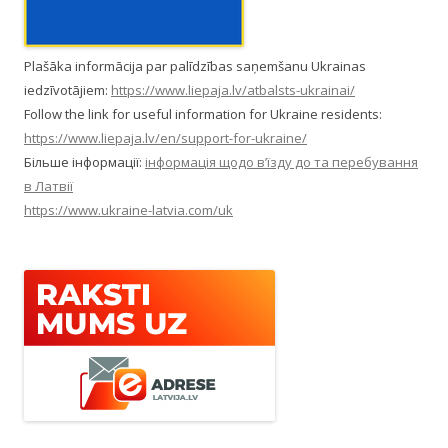
Plašāka informācija par palīdzības saņemšanu Ukrainas
iedzīvotājiem:
https://www.liepaja.lv/atbalsts-ukrainai/
Follow the link for useful information for Ukraine residents:
https://www.liepaja.lv/en/support-for-ukraine/
Більше інформації:
інформація щодо в’їзду до та перебування
в Латвії
https://www.ukraine-latvia.com/uk