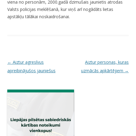
viena no personām, 2000.gadā dzimušais jaunietis atrodas
Valsts policijas meklēšanā, kur viņš arī nogādāts lietas
apstākļu tālākai noskaidrošanai.
P
←
Aiztur agresīvus
Aiztur personas, kuras
o
apreibinājušos jauniešus
uzmācās apkārtējiem
→
s
t
n
a
v
i
g