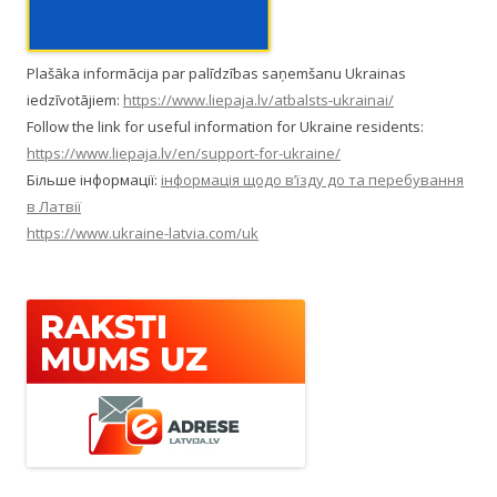
Plašāka informācija par palīdzības saņemšanu Ukrainas
iedzīvotājiem:
https://www.liepaja.lv/atbalsts-ukrainai/
Follow the link for useful information for Ukraine residents:
https://www.liepaja.lv/en/support-for-ukraine/
Більше інформації:
інформація щодо в’їзду до та перебування
в Латвії
https://www.ukraine-latvia.com/uk