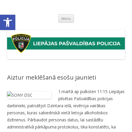
Liepājas pašvaldības policija
Liepājas pašvaldības policijas mājaslapa
Open toolbar
Skip
Menu
to
content
Aiztur meklēšanā esošu jaunieti
1.martā ap pulksten 11:15 Liepājas
pilsētas Pašvaldības policijas
darbinieki, patrulējot Dzintara ielā, ievēroja vairākas
personas, kuras sabiedriskā vietā lietoja alkoholiskos
dzērienus. Pārbaudot personas datus, lai sastādītu
administratīvā pārkāpuma protokolus, tika konstatēts, ka