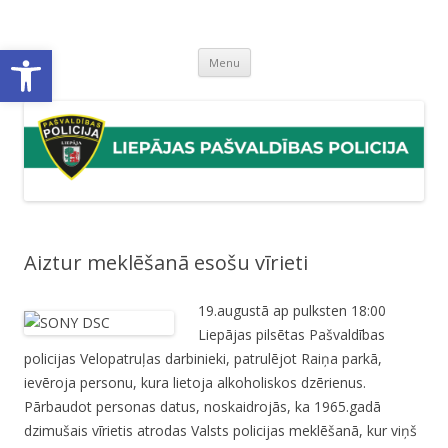
Liepājas pašvaldības policija
Liepājas pašvaldības policijas mājaslapa
Open toolbar
Skip
Menu
to
content
Aiztur meklēšanā esošu vīrieti
19.augustā ap pulksten 18:00
Liepājas pilsētas Pašvaldības
policijas Velopatruļas darbinieki, patrulējot Raiņa parkā,
ievēroja personu, kura lietoja alkoholiskos dzērienus.
Pārbaudot personas datus, noskaidrojās, ka 1965.gadā
dzimušais vīrietis atrodas Valsts policijas meklēšanā, kur viņš