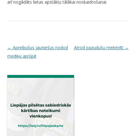
arī nogādāts lietas apstākļu tālākai noskaidrošanai.
P
←
Apreibušus jauniešus nodod
Atrod pazudušu meitenīti
→
o
mediķu aprūpē
s
t
n
a
v
i
g
a
t