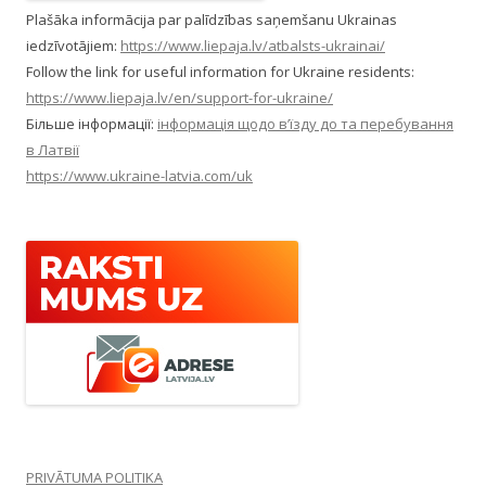
Plašāka informācija par palīdzības saņemšanu Ukrainas
iedzīvotājiem:
https://www.liepaja.lv/atbalsts-ukrainai/
Follow the link for useful information for Ukraine residents:
https://www.liepaja.lv/en/support-for-ukraine/
Більше інформації:
інформація щодо в’їзду до та перебування
в Латвії
https://www.ukraine-latvia.com/uk
PRIVĀTUMA POLITIKA