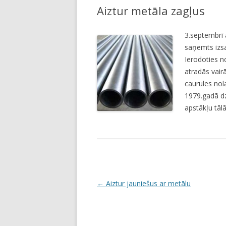
Aiztur metāla zagļus
LI
JA
3.septembrī 
saņemts izsa
Ierodoties n
atradās vair
caurules nol
1979.gadā dzi
apstākļu tāl
P
←
Aiztur jauniešus ar metālu
o
s
t