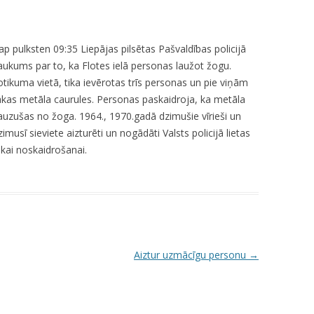
KUMDOŠANA
LLI-451 “SCAPE II”
NODAĻA
UTĀJUMI/ATBILDES
RESIT
VELOPATRUĻA
ap pulksten 09:35 Liepājas pilsētas Pašvaldības policijā
ukums par to, ka Flotes ielā personas laužot žogu.
CBSS PSF 2019/04 “YOUTH FOR
IEDZĪVOTĀJU DZĪVESVIETAS
otikuma vietā, tika ievērotas trīs personas un pie viņām
SAFER YOUTH” / “JAUNATNE
DEKLARĒŠANAS NODAĻA
ākas metāla caurules. Personas paskaidroja, ka metāla
DROŠĀKAI JAUNATNEI”
auzušas no žoga. 1964., 1970.gadā dzimušie vīrieši un
INFORMĀCIJA PAR
LLI-269 “SCAPE”
musī sieviete aizturēti un nogādāti Valsts policijā lietas
ATALGOJUMIEM
ākai noskaidrošanai.
CASCADE
LLI-92 “SAFETY FIRST!” / “DROŠĪBA
VISPIRMS!”
KPFI-16/67 SILTUMNĪCEFEKTA
GĀZU EMISIJU SAMAZINĀŠANA,
Aiztur uzmācīgu personu
→
IEGĀDĀJOTIES TRĪS JAUNUS,
RŪPNIECISKI RAŽOTUS
ELEKTROMOBIĻUS LIEPĀJAS