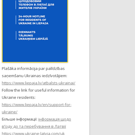
Plašāka informācija par palīdzības
saņemšanu Ukrainas iedzīvotājiem:
https://www.liepaja.lv/atbalsts-ukrainai/
Follow the link for useful information for
Ukraine residents:
https://www.liepaja.lv/en/support-for-
ukraine/
Більше інформації:
інформація щодо
в’їзду до та перебування в Латвії
https://www.ukraine-latvia.com/uk