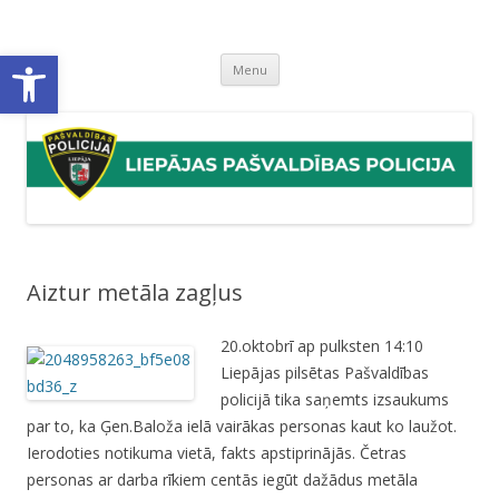
Liepājas pašvaldības policija
Liepājas pašvaldības policijas mājaslapa
Open toolbar
Skip
Menu
to
content
Aiztur metāla zagļus
20.oktobrī ap pulksten 14:10
Liepājas pilsētas Pašvaldības
policijā tika saņemts izsaukums
par to, ka Ģen.Baloža ielā vairākas personas kaut ko laužot.
Ierodoties notikuma vietā, fakts apstiprinājās. Četras
personas ar darba rīkiem centās iegūt dažādus metāla