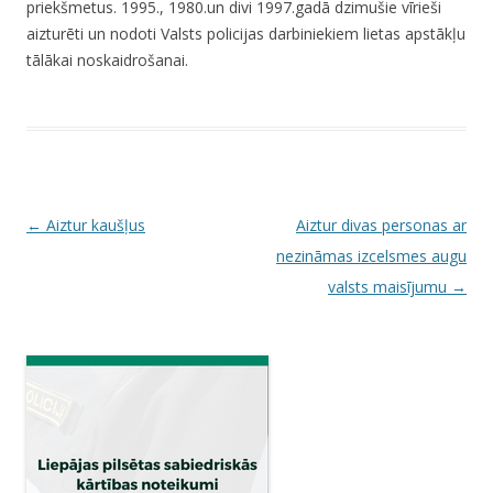
priekšmetus. 1995., 1980.un divi 1997.gadā dzimušie vīrieši
aizturēti un nodoti Valsts policijas darbiniekiem lietas apstākļu
tālākai noskaidrošanai.
P
←
Aiztur kaušļus
Aiztur divas personas ar
o
nezināmas izcelsmes augu
s
valsts maisījumu
→
t
n
a
v
i
g