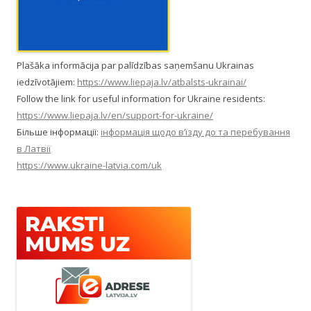
Plašāka informācija par palīdzības saņemšanu Ukrainas
iedzīvotājiem:
https://www.liepaja.lv/atbalsts-ukrainai/
Follow the link for useful information for Ukraine residents:
https://www.liepaja.lv/en/support-for-ukraine/
Більше інформації:
інформація щодо в’їзду до та перебування
в Латвії
https://www.ukraine-latvia.com/uk