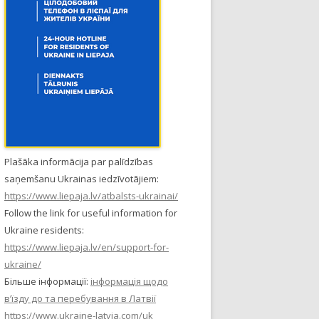
Plašāka informācija par palīdzības
saņemšanu Ukrainas iedzīvotājiem:
https://www.liepaja.lv/atbalsts-ukrainai/
Follow the link for useful information for
Ukraine residents:
https://www.liepaja.lv/en/support-for-
ukraine/
Більше інформації:
інформація щодо
в’їзду до та перебування в Латвії
https://www.ukraine-latvia.com/uk