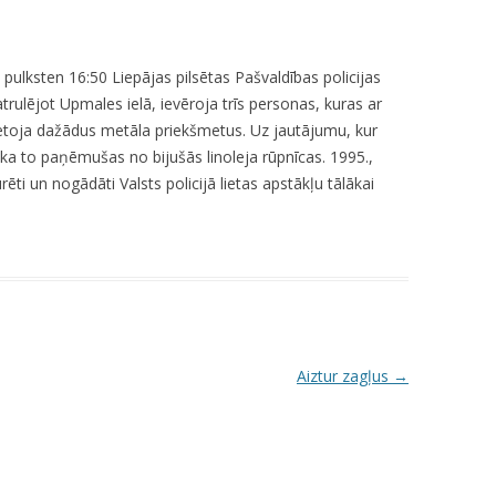
KUMDOŠANA
LLI-451 “SCAPE II”
NODAĻA
UTĀJUMI/ATBILDES
RESIT
VELOPATRUĻA
 pulksten 16:50 Liepājas pilsētas Pašvaldības policijas
atrulējot Upmales ielā, ievēroja trīs personas, kuras ar
CBSS PSF 2019/04 “YOUTH FOR
IEDZĪVOTĀJU DZĪVESVIETAS
etoja dažādus metāla priekšmetus. Uz jautājumu, kur
SAFER YOUTH” / “JAUNATNE
DEKLARĒŠANAS NODAĻA
ka to paņēmušas no bijušās linoleja rūpnīcas. 1995.,
DROŠĀKAI JAUNATNEI”
ēti un nogādāti Valsts policijā lietas apstākļu tālākai
INFORMĀCIJA PAR
LLI-269 “SCAPE”
ATALGOJUMIEM
CASCADE
LLI-92 “SAFETY FIRST!” / “DROŠĪBA
VISPIRMS!”
KPFI-16/67 SILTUMNĪCEFEKTA
Aiztur zagļus
→
GĀZU EMISIJU SAMAZINĀŠANA,
IEGĀDĀJOTIES TRĪS JAUNUS,
RŪPNIECISKI RAŽOTUS
ELEKTROMOBIĻUS LIEPĀJAS