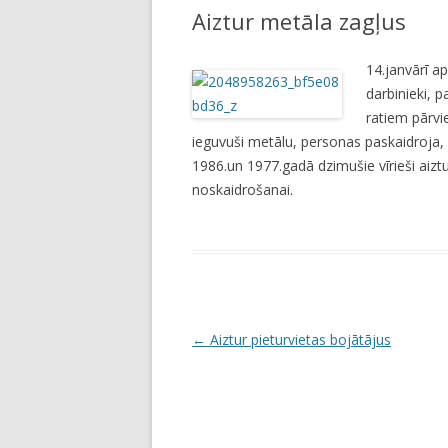
Aiztur metāla zagļus
LI
JA
14.janvārī ap
darbinieki, p
ratiem pārvi
ieguvuši metālu, personas paskaidroja, 
1986.un 1977.gadā dzimušie vīrieši aiztur
noskaidrošanai.
P
←
Aiztur pieturvietas bojātājus
o
s
t