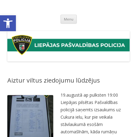
Liepājas pašvaldības policija
Liepājas pašvaldības policijas mājaslapa
Open toolbar
Skip
Menu
to
content
Aiztur viltus ziedojumu lūdzējus
19.augustā ap pulksten 19:00
Liepājas pilsētas Pašvaldības
policijā saņemts izsaukums uz
Cukura ielu, kur pie veikala
stāvlaukumā esošām
automašīnām, kāda rumāņu