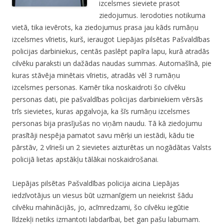
izcelsmes sieviete prasot
ziedojumus. Ierodoties notikuma
vietā, tika ievērots, ka ziedojumus prasa jau kāds rumāņu
izcelsmes vīrietis, kurš, ieraugot Liepājas pilsētas Pašvaldības
policijas darbiniekus, centās paslēpt papīra lapu, kurā atradās
cilvēku paraksti un dažādas naudas summas. Automašīnā, pie
kuras stāvēja minētais vīrietis, atradās vēl 3 rumāņu
izcelsmes personas. Kamēr tika noskaidroti šo cilvēku
personas dati, pie pašvaldības policijas darbiniekiem vērsās
trīs sievietes, kuras apgalvoja, ka šīs rumāņu izcelsmes
personas bija prasījušas no viņām naudu. Tā kā ziedojumu
prasītāji nespēja pamatot savu mērķi un iestādi, kādu tie
pārstāv, 2 vīrieši un 2 sievietes aizturētas un nogādātas Valsts
policijā lietas apstākļu tālākai noskaidrošanai.
Liepājas pilsētas Pašvaldības policija aicina Liepājas
iedzīvotājus un viesus būt uzmanīgiem un neiekrist šādu
cilvēku mahinācijās, jo, acīmredzami, šo cilvēku iegūtie
līdzekļi netiks izmantoti labdarībai, bet gan pašu labumam.