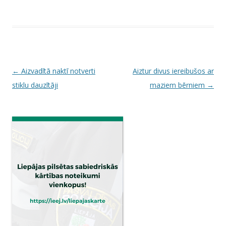
P
←
Aizvadītā naktī notverti
Aiztur divus iereibušos ar
o
stiklu dauzītāji
maziem bērniem
→
s
t
n
a
v
i
g
a
t