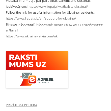
Plašāka informācija par palīdzības saņemšanu Ukrainas
iedzīvotājiem:
https://www.liepaja.lv/atbalsts-ukrainai/
Follow the link for useful information for Ukraine residents:
https://www.liepaja.lv/en/support-for-ukraine/
Більше інформації:
інформація щодо в’їзду до та перебування
в Латвії
https://www.ukraine-latvia.com/uk
PRIVĀTUMA POLITIKA