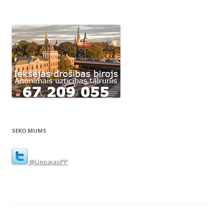
SEKO MUMS
@LiepajasPP