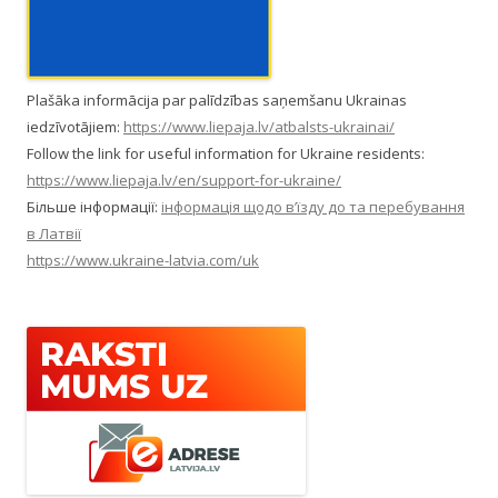
Plašāka informācija par palīdzības saņemšanu Ukrainas
iedzīvotājiem:
https://www.liepaja.lv/atbalsts-ukrainai/
Follow the link for useful information for Ukraine residents:
https://www.liepaja.lv/en/support-for-ukraine/
Більше інформації:
інформація щодо в’їзду до та перебування
в Латвії
https://www.ukraine-latvia.com/uk