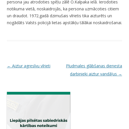
persona jau atrodoties spēļu zālē O.Kalpaka ielā. Ierodoties
notikuma vietā, noskaidrojās, ka persona uzmācoties citiem
un draudot. 1972.gadā dzimušais vīrietis tika aizturēts un
nogādāts Valsts policijā lietas apstākļu tālākai noskaidrošanai.
P
←
Aiztur agresīvu vīrieti
Pludmales glābšanas dienesta
o
darbinieki aiztur vandāļus
→
s
t
n
a
v
i