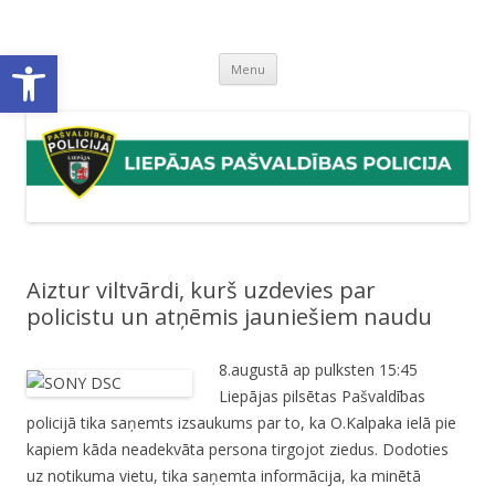
Liepājas pašvaldības policija
Liepājas pašvaldības policijas mājaslapa
Open toolbar
Skip
Menu
to
content
Aiztur viltvārdi, kurš uzdevies par
policistu un atņēmis jauniešiem naudu
8.augustā ap pulksten 15:45
Liepājas pilsētas Pašvaldības
policijā tika saņemts izsaukums par to, ka O.Kalpaka ielā pie
kapiem kāda neadekvāta persona tirgojot ziedus. Dodoties
uz notikuma vietu, tika saņemta informācija, ka minētā