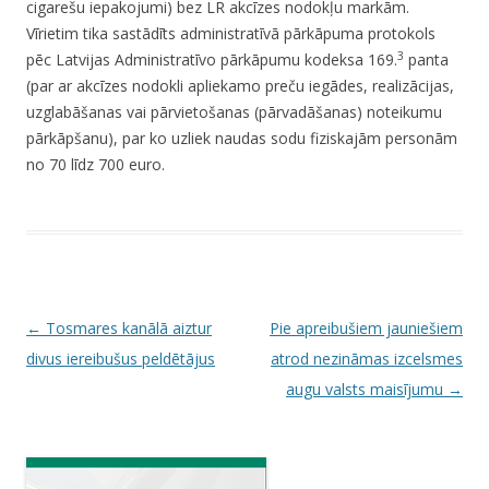
cigarešu iepakojumi) bez LR akcīzes nodokļu markām.
Vīrietim tika sastādīts administratīvā pārkāpuma protokols
3
pēc Latvijas Administratīvo pārkāpumu kodeksa 169.
panta
(par ar akcīzes nodokli apliekamo preču iegādes, realizācijas,
uzglabāšanas vai pārvietošanas (pārvadāšanas) noteikumu
pārkāpšanu), par ko uzliek naudas sodu fiziskajām personām
no 70 līdz 700 euro.
P
←
Tosmares kanālā aiztur
Pie apreibušiem jauniešiem
o
divus iereibušus peldētājus
atrod nezināmas izcelsmes
s
augu valsts maisījumu
→
t
n
a