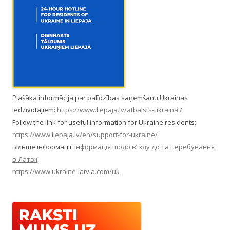
Plašāka informācija par palīdzības saņemšanu Ukrainas
iedzīvotājiem:
https://www.liepaja.lv/atbalsts-ukrainai/
Follow the link for useful information for Ukraine residents:
https://www.liepaja.lv/en/support-for-ukraine/
Більше інформації:
інформація щодо в’їзду до та перебування
в Латвії
https://www.ukraine-latvia.com/uk