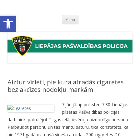
Liepājas pašvaldības policija
Liepājas pašvaldības policijas mājaslapa
Open toolbar
Skip
Menu
to
content
Aiztur vīrieti, pie kura atradās cigaretes
bez akcīzes nodokļu markām
7.jūnijā ap pulksten 7:30 Liepājas
pilsētas Pašvaldības policijas
darbinieki patrulējot Tirgus ielā, ievēroja aizdomīgu personu.
Pārbaudot personu un tās mantu saturu, tika konstatēts, ka
pie 1971.gadā dzimušā vīrieša atrodas 200 cigaretes (10