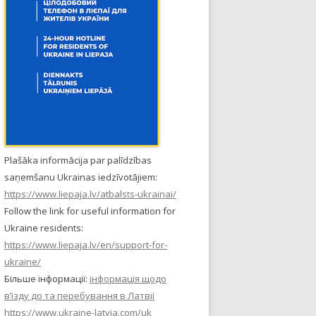
Plašāka informācija par palīdzības
saņemšanu Ukrainas iedzīvotājiem:
https://www.liepaja.lv/atbalsts-ukrainai/
Follow the link for useful information for
Ukraine residents:
https://www.liepaja.lv/en/support-for-
ukraine/
Більше інформації:
інформація щодо
в’їзду до та перебування в Латвії
https://www.ukraine-latvia.com/uk