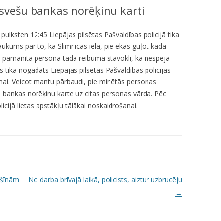
r svešu bankas norēķinu karti
KUMDOŠANA
LLI-451 “SCAPE II”
NODAĻA
UTĀJUMI/ATBILDES
RESIT
VELOPATRUĻA
 pulksten 12:45 Liepājas pilsētas Pašvaldības policijā tika
ukums par to, ka Slimnīcas ielā, pie ēkas guļot kāda
CBSS PSF 2019/04 “YOUTH FOR
IEDZĪVOTĀJU DZĪVESVIETAS
ka pamanīta persona tādā reibuma stāvoklī, ka nespēja
SAFER YOUTH” / “JAUNATNE
DEKLARĒŠANAS NODAĻA
is tika nogādāts Liepājas pilsētas Pašvaldības policijas
DROŠĀKAI JAUNATNEI”
anai. Veicot mantu pārbaudi, pie minētās personas
INFORMĀCIJA PAR
LLI-269 “SCAPE”
s bankas norēķinu karte uz citas personas vārda. Pēc
ATALGOJUMIEM
icijā lietas apstākļu tālākai noskaidrošanai.
CASCADE
LLI-92 “SAFETY FIRST!” / “DROŠĪBA
VISPIRMS!”
KPFI-16/67 SILTUMNĪCEFEKTA
GĀZU EMISIJU SAMAZINĀŠANA,
ašīnām
No darba brīvajā laikā, policists, aiztur uzbrucēju
IEGĀDĀJOTIES TRĪS JAUNUS,
→
RŪPNIECISKI RAŽOTUS
ELEKTROMOBIĻUS LIEPĀJAS