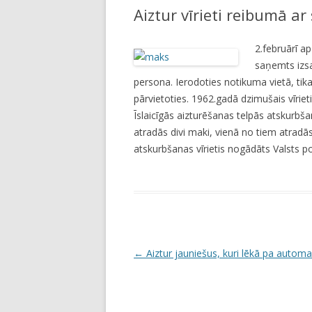
Aiztur vīrieti reibumā a
LI
JA
2.februārī ap
saņemts izsa
persona. Ierodoties notikuma vietā, ti
pārvietoties. 1962.gadā dzimušais vīriet
Īslaicīgās aizturēšanas telpās atskurbš
atradās divi maki, vienā no tiem atradā
atskurbšanas vīrietis nogādāts Valsts pol
P
←
Aiztur jauniešus, kuri lēkā pa autom
o
s
t