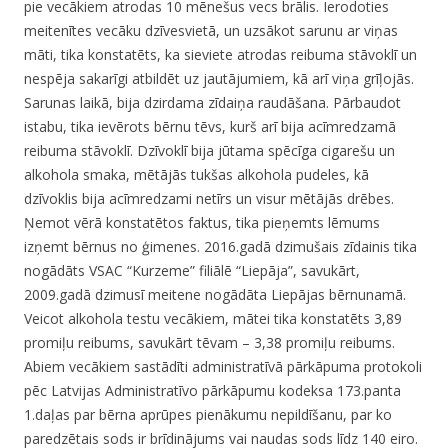
pie vecākiem atrodas 10 mēnešus vecs brālis. Ierodoties
meitenītes vecāku dzīvesvietā, un uzsākot sarunu ar viņas
māti, tika konstatēts, ka sieviete atrodas reibuma stāvoklī un
nespēja sakarīgi atbildēt uz jautājumiem, kā arī viņa grīļojās.
Sarunas laikā, bija dzirdama zīdaiņa raudāšana. Pārbaudot
istabu, tika ievērots bērnu tēvs, kurš arī bija acīmredzamā
reibuma stāvoklī. Dzīvoklī bija jūtama spēcīga cigarešu un
alkohola smaka, mētājās tukšas alkohola pudeles, kā
dzīvoklis bija acīmredzami netīrs un visur mētājās drēbes.
Ņemot vērā konstatētos faktus, tika pieņemts lēmums
izņemt bērnus no ģimenes. 2016.gadā dzimušais zīdainis tika
nogādāts VSAC “Kurzeme” filiālē “Liepāja”, savukārt,
2009.gadā dzimusī meitene nogādāta Liepājas bērnunamā.
Veicot alkohola testu vecākiem, mātei tika konstatēts 3,89
promiļu reibums, savukārt tēvam – 3,38 promiļu reibums.
Abiem vecākiem sastādīti administratīvā pārkāpuma protokoli
pēc Latvijas Administratīvo pārkāpumu kodeksa 173.panta
1.daļas par bērna aprūpes pienākumu nepildīšanu, par ko
paredzētais sods ir brīdinājums vai naudas sods līdz 140 eiro.