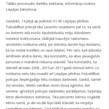
Tālāko procesuālo darbību veikšanai, informācija nodota
Liepājas bāriņtiesai.
Savukārt, 14.jūlijā ap pulksten 01:40 Liepājas pilsētas
Pašvaldības policijā tika saņemts izsaukums par to, ka vienā
no Aisteres ielā esošo daudzdzīvokļu māju dzīvokļiem
notiekot trokšņošana, tādējādi traucējot naktsmieru.
Ierodoties notikuma vietā, pie dzīvokļa durvīm bija dzirdams,
ka tur notiek konflikts un raud zīdainis. Pēc tam, kad dzīvokļa
iemītnieki atvēra durvis, tika konstatēts, ka abas pieaugušās
personas ir manāmā reibuma stāvoklī. Tika konstatēts, ka
dzīvoklī atrodas 2008., 2015.un 2017.gadā dzimuši bērni. Uz
notikuma vietu tika izsaukti arī Liepājas pilsētas Pašvaldības
policijas Nepilngadīgo lietu nodaļas darbinieki. Gaidot, kamēr
viņi ierodas, vīrietis vairākas reizes kļuva agresīvs, bet
sieviete, ignorējot policijas darbinieku aizrādījumus, turpināja
lietot alkoholiskos dzērienus. Tika pieņemts bērnus nogādāt
bērnu namā, jo abi vecāki bija tādā stāvoklī, ka nespēja
parūpēties par bērniem. Tajā brīdī tēvs saspieda jaunāko no