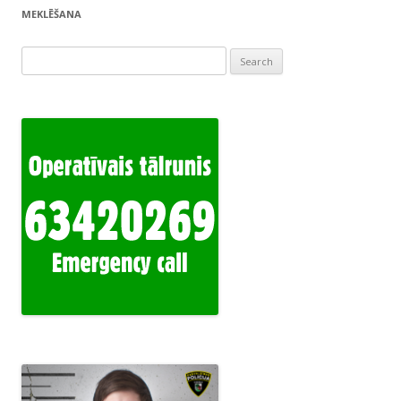
MEKLĒŠANA
Search
for: