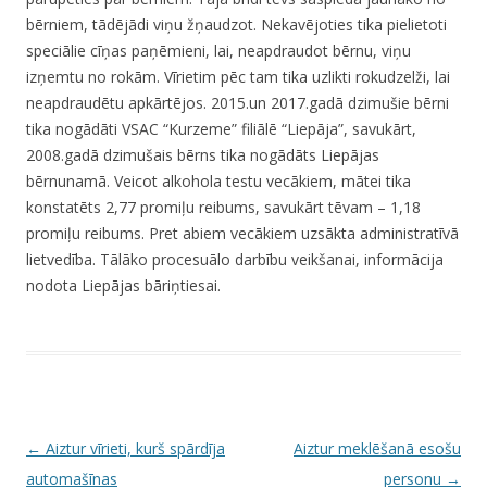
bērniem, tādējādi viņu žņaudzot. Nekavējoties tika pielietoti
speciālie cīņas paņēmieni, lai, neapdraudot bērnu, viņu
izņemtu no rokām. Vīrietim pēc tam tika uzlikti rokudzelži, lai
neapdraudētu apkārtējos. 2015.un 2017.gadā dzimušie bērni
tika nogādāti VSAC “Kurzeme” filiālē “Liepāja”, savukārt,
2008.gadā dzimušais bērns tika nogādāts Liepājas
bērnunamā. Veicot alkohola testu vecākiem, mātei tika
konstatēts 2,77 promiļu reibums, savukārt tēvam – 1,18
promiļu reibums. Pret abiem vecākiem uzsākta administratīvā
lietvedība. Tālāko procesuālo darbību veikšanai, informācija
nodota Liepājas bāriņtiesai.
P
←
Aiztur vīrieti, kurš spārdīja
Aiztur meklēšanā esošu
o
automašīnas
personu
→