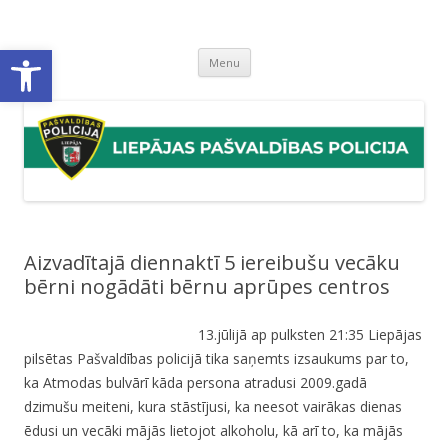
Liepājas pašvaldības policija
Liepājas pašvaldības policijas mājaslapa
Open toolbar
Skip
Menu
to
content
Aizvadītajā diennaktī 5 iereibušu vecāku
bērni nogādāti bērnu aprūpes centros
13.jūlijā ap pulksten 21:35 Liepājas
pilsētas Pašvaldības policijā tika saņemts izsaukums par to,
ka Atmodas bulvārī kāda persona atradusi 2009.gadā
dzimušu meiteni, kura stāstījusi, ka neesot vairākas dienas
ēdusi un vecāki mājās lietojot alkoholu, kā arī to, ka mājās