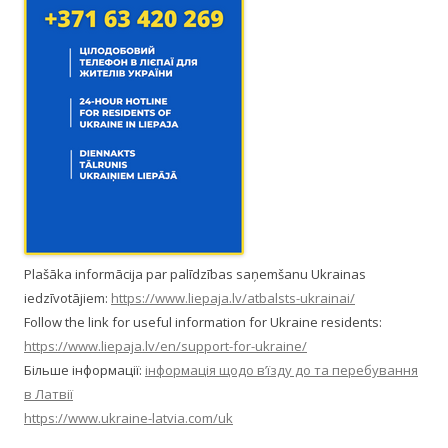
Plašāka informācija par palīdzības saņemšanu Ukrainas
iedzīvotājiem:
https://www.liepaja.lv/atbalsts-ukrainai/
Follow the link for useful information for Ukraine residents:
https://www.liepaja.lv/en/support-for-ukraine/
Більше інформації:
інформація щодо в’їзду до та перебування
в Латвії
https://www.ukraine-latvia.com/uk