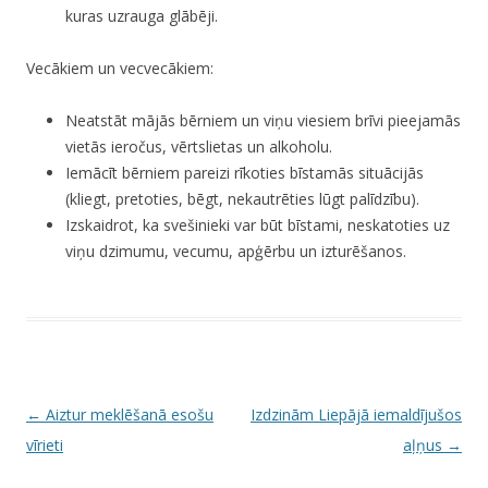
kuras uzrauga glābēji.
Vecākiem un vecvecākiem:
Neatstāt mājās bērniem un viņu viesiem brīvi pieejamās
vietās ieročus, vērtslietas un alkoholu.
Iemācīt bērniem pareizi rīkoties bīstamās situācijās
(kliegt, pretoties, bēgt, nekautrēties lūgt palīdzību).
Izskaidrot, ka svešinieki var būt bīstami, neskatoties uz
viņu dzimumu, vecumu, apģērbu un izturēšanos.
P
←
Aiztur meklēšanā esošu
Izdzinām Liepājā iemaldījušos
o
vīrieti
aļņus
→
s