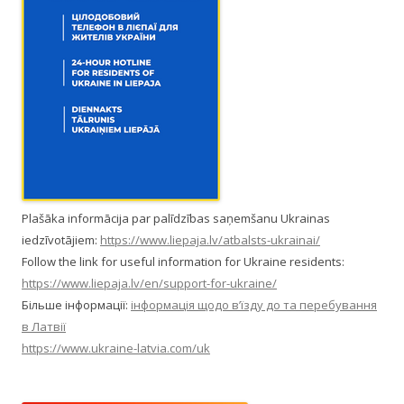
Plašāka informācija par palīdzības saņemšanu Ukrainas
iedzīvotājiem:
https://www.liepaja.lv/atbalsts-ukrainai/
Follow the link for useful information for Ukraine residents:
https://www.liepaja.lv/en/support-for-ukraine/
Більше інформації:
інформація щодо в’їзду до та перебування
в Латвії
https://www.ukraine-latvia.com/uk