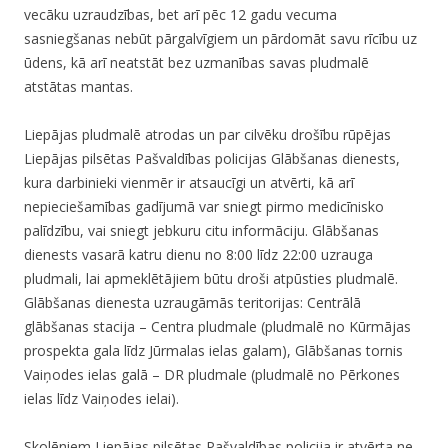
vecāku uzraudzības, bet arī pēc 12 gadu vecuma
sasniegšanas nebūt pārgalvīgiem un pārdomāt savu rīcību uz
ūdens, kā arī neatstāt bez uzmanības savas pludmalē
atstātas mantas.
Liepājas pludmalē atrodas un par cilvēku drošību rūpējas
Liepājas pilsētas Pašvaldības policijas Glābšanas dienests,
kura darbinieki vienmēr ir atsaucīgi un atvērti, kā arī
nepieciešamības gadījumā var sniegt pirmo medicīnisko
palīdzību, vai sniegt jebkuru citu informāciju. Glābšanas
dienests vasarā katru dienu no 8:00 līdz 22:00 uzrauga
pludmali, lai apmeklētājiem būtu droši atpūsties pludmalē.
Glābšanas dienesta uzraugāmās teritorijas: Centrālā
glābšanas stacija – Centra pludmale (pludmalē no Kūrmājas
prospekta gala līdz Jūrmalas ielas galam), Glābšanas tornis
Vaiņodes ielas galā – DR pludmale (pludmalē no Pērkones
ielas līdz Vaiņodes ielai).
Skolēniem Liepājas pilsētas Pašvaldības policija ir atvērta ne