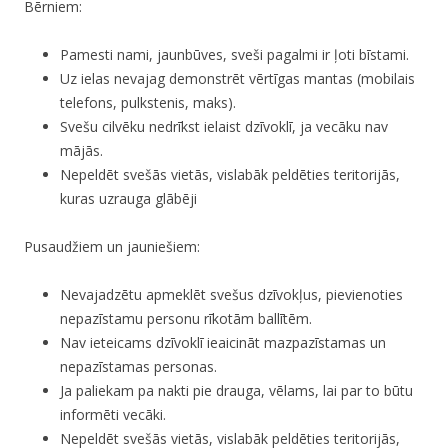
Bērniem:
Pamesti nami, jaunbūves, sveši pagalmi ir ļoti bīstami.
Uz ielas nevajag demonstrēt vērtīgas mantas (mobilais
telefons, pulkstenis, maks).
Svešu cilvēku nedrīkst ielaist dzīvoklī, ja vecāku nav
mājās.
Nepeldēt svešās vietās, vislabāk peldēties teritorijās,
kuras uzrauga glābēji
Pusaudžiem un jauniešiem:
Nevajadzētu apmeklēt svešus dzīvokļus, pievienoties
nepazīstamu personu rīkotām ballītēm.
Nav ieteicams dzīvoklī ieaicināt mazpazīstamas un
nepazīstamas personas.
Ja paliekam pa nakti pie drauga, vēlams, lai par to būtu
informēti vecāki.
Nepeldēt svešās vietās, vislabāk peldēties teritorijās,