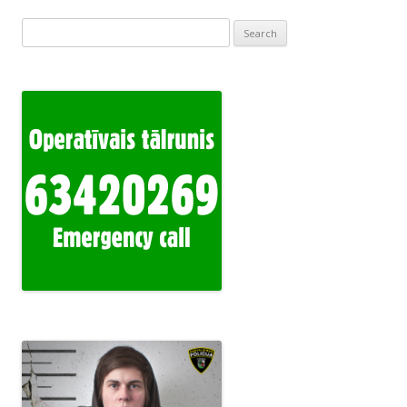
Search
for: