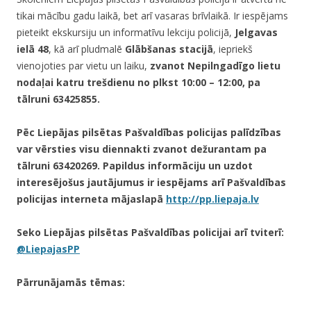
tikai mācību gadu laikā, bet arī vasaras brīvlaikā. Ir iespējams
pieteikt ekskursiju un informatīvu lekciju policijā,
Jelgavas
ielā 48
, kā arī pludmalē
Glābšanas stacijā
, iepriekš
vienojoties par vietu un laiku,
zvanot Nepilngadīgo lietu
nodaļai katru trešdienu no plkst 10:00 – 12:00, pa
tālruni 63425855.
Pēc Liepājas pilsētas Pašvaldības policijas palīdzības
var vērsties visu diennakti zvanot dežurantam pa
tālruni 63420269. Papildus informāciju un uzdot
interesējošus jautājumus ir iespējams arī Pašvaldības
policijas interneta mājaslapā
http://pp.liepaja.lv
Seko Liepājas pilsētas Pašvaldības policijai arī tviterī:
@LiepajasPP
Pārrunājamās tēmas: