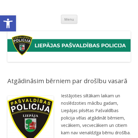
Liepājas pašvaldības policija
Liepājas pašvaldības policijas mājaslapa
Open toolbar
Skip
Menu
to
content
Atgādināsim bērniem par drošību vasarā
Iestājoties siltākam laikam un
noslēdzoties mācību gadam,
Liepājas pilsētas Pašvaldības
policija vēlas atgādināt bērniem,
vecākiem, vecvecākiem un citiem
kam nav vienaldzīga bērnu drošība.