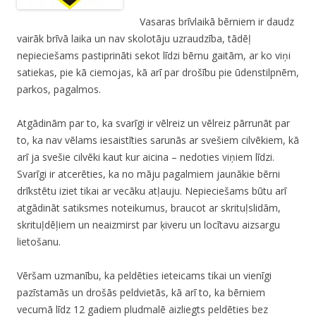
Vasaras brīvlaikā bērniem ir daudz
vairāk brīvā laika un nav skolotāju uzraudzība, tādēļ
nepieciešams pastiprināti sekot līdzi bērnu gaitām, ar ko viņi
satiekas, pie kā ciemojas, kā arī par drošību pie ūdenstilpnēm,
parkos, pagalmos.
Atgādinām par to, ka svarīgi ir vēlreiz un vēlreiz pārrunāt par
to, ka nav vēlams iesaistīties sarunās ar svešiem cilvēkiem, kā
arī ja svešie cilvēki kaut kur aicina – nedoties viņiem līdzi.
Svarīgi ir atcerēties, ka no māju pagalmiem jaunākie bērni
drīkstētu iziet tikai ar vecāku atļauju. Nepieciešams būtu arī
atgādināt satiksmes noteikumus, braucot ar skrituļslidām,
skrituļdēļiem un neaizmirst par ķiveru un locītavu aizsargu
lietošanu.
Vēršam uzmanību, ka peldēties ieteicams tikai un vienīgi
pazīstamās un drošās peldvietās, kā arī to, ka bērniem
vecumā līdz 12 gadiem pludmalē aizliegts peldēties bez