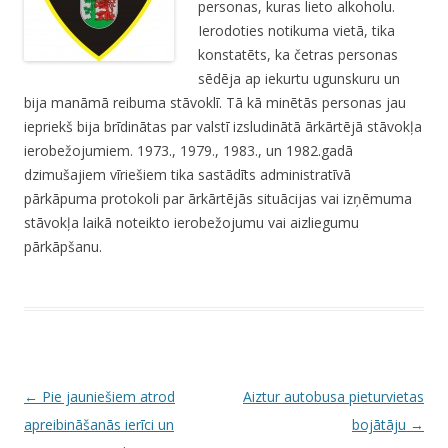
personas, kuras lieto alkoholu.
Ierodoties notikuma vietā, tika
konstatēts, ka četras personas
sēdēja ap iekurtu ugunskuru un
bija manāmā reibuma stāvoklī. Tā kā minētās personas jau
iepriekš bija brīdinātas par valstī izsludinātā ārkārtējā stāvokļa
ierobežojumiem. 1973., 1979., 1983., un 1982.gadā
dzimušajiem vīriešiem tika sastādīts administratīvā
pārkāpuma protokoli par ārkārtējās situācijas vai izņēmuma
stāvokļa laikā noteikto ierobežojumu vai aizliegumu
pārkāpšanu.
P
←
Pie jauniešiem atrod
Aiztur autobusa pieturvietas
o
apreibināšanās ierīci un
bojātāju
→