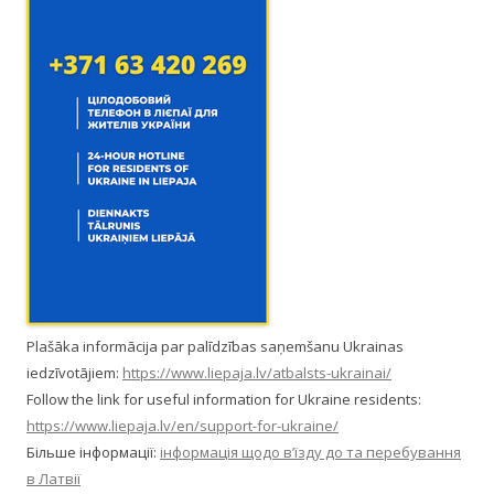
Plašāka informācija par palīdzības saņemšanu Ukrainas
iedzīvotājiem:
https://www.liepaja.lv/atbalsts-ukrainai/
Follow the link for useful information for Ukraine residents:
https://www.liepaja.lv/en/support-for-ukraine/
Більше інформації:
інформація щодо в’їзду до та перебування
в Латвії