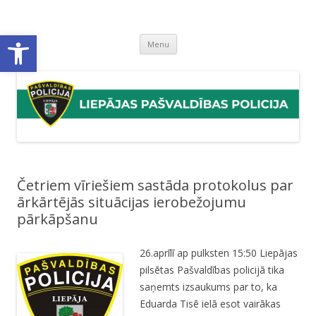
Liepājas pašvaldības policija
Liepājas pašvaldības policijas mājaslapa
Open toolbar
Skip
Menu
to
content
Četriem vīriešiem sastāda protokolus par
ārkārtējās situācijas ierobežojumu
pārkāpšanu
26.aprīlī ap pulksten 15:50 Liepājas
pilsētas Pašvaldības policijā tika
saņemts izsaukums par to, ka
Eduarda Tisē ielā esot vairākas