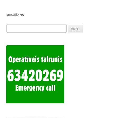
MEKLĒŠANA
Search
for: