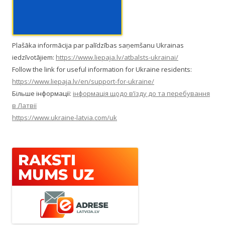
Plašāka informācija par palīdzības saņemšanu Ukrainas
iedzīvotājiem:
https://www.liepaja.lv/atbalsts-ukrainai/
Follow the link for useful information for Ukraine residents:
https://www.liepaja.lv/en/support-for-ukraine/
Більше інформації:
інформація щодо в’їзду до та перебування
в Латвії
https://www.ukraine-latvia.com/uk