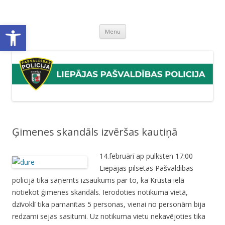
Liepājas pašvaldības policija
Liepājas pašvaldības policijas mājaslapa
Open toolbar
Skip
Menu
to
content
Ģimenes skandāls izvēršas kautiņā
14.februārī ap pulksten 17:00
Liepājas pilsētas Pašvaldības
policijā tika saņemts izsaukums par to, ka Krusta ielā
notiekot ģimenes skandāls. Ierodoties notikuma vietā,
dzīvoklī tika pamanītas 5 personas, vienai no personām bija
redzami sejas sasitumi. Uz notikuma vietu nekavējoties tika