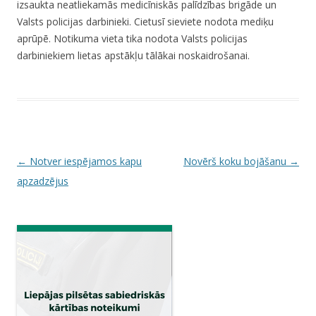
izsaukta neatliekamās medicīniskās palīdzības brigāde un
Valsts policijas darbinieki. Cietusī sieviete nodota mediķu
aprūpē. Notikuma vieta tika nodota Valsts policijas
darbiniekiem lietas apstākļu tālākai noskaidrošanai.
P
←
Notver iespējamos kapu
Novērš koku bojāšanu
→
o
apzadzējus
s
t
n
a
v
i