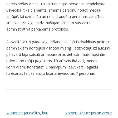
apreibinošās vielas. Tā kā turpinājās personas neadekvātā
uzvedība, tika pieņemts lēmums personu nodot mediķu
aprūpē, lai uzmanītu un neapdraudētu personas veselības
stāvokli. 1997.gadā dzimušajam vīrietim sastādīts
administratīvā pārkāpuma protokols.
Aizvadītā 2019.gada sagaidīšana Liepājā Pašvaldības policijas
darbiniekiem noritējusi visnotaļ mierīgi. Iedzīvotāju izsaukumi
pārsvarā bija saistīti ar nepareizi novietotām automašīnām
dzīvojamo māju pagalmos, kā arī saistībā ar ģimenes
konfliktiem. Konstatēti 9 pārkāpumi, savukārt Pagaidu
turēšanas telpās atskurbšanai ievietotas 7 personas.
P
←
Notver jauniešus, kuri
Notver uzbrucējus un aiztur