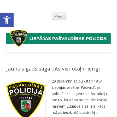
Liepājas pašvaldības policija
Liepājas pašvaldības policijas mājaslapa
Open toolbar
Skip
Menu
to
content
Jaunais gads sagaidīts visnotaļ mierīgi
29.decembrī ap pulksten 18:51
Liepājas pilsētas Pašvaldības
policijā tika saņemta informācija
par to, ka vienā no daudzdzīvokļu
namiem Eduarda Tisē ielā, kāds
mājas iedzīvotājs aizturējis