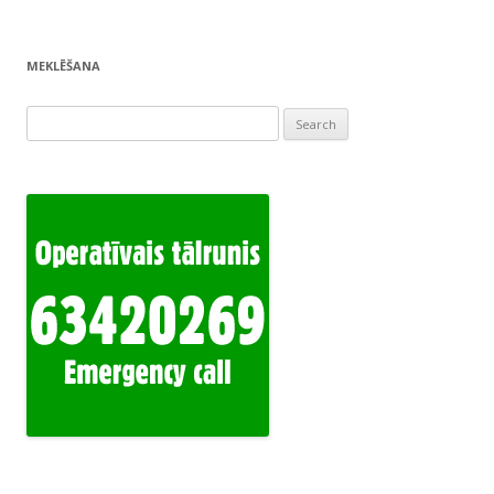
MEKLĒŠANA
Search
for: