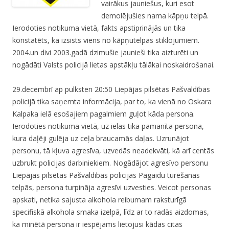
vairākus jauniešus, kuri esot
demolējušies nama kāpņu telpā.
Ierodoties notikuma vietā, fakts apstiprinājās un tika
konstatēts, ka izsists viens no kāpņutelpas stiklojumiem.
2004.un divi 2003.gadā dzimušie jaunieši tika aizturēti un
nogādāti Valsts policijā lietas apstākļu tālākai noskaidrošanai.
29.decembrī ap pulksten 20:50 Liepājas pilsētas Pašvaldības
policijā tika saņemta informācija, par to, ka vienā no Oskara
Kalpaka ielā esošajiem pagalmiem guļot kāda persona.
Ierodoties notikuma vietā, uz ielas tika pamanīta persona,
kura daļēji gulēja uz ceļa braucamās daļas. Uzrunājot
personu, tā kļuva agresīva, uzvedās neadekvāti, kā arī centās
uzbrukt policijas darbiniekiem. Nogādājot agresīvo personu
Liepājas pilsētas Pašvaldības policijas Pagaidu turēšanas
telpās, persona turpināja agresīvi uzvesties. Veicot personas
apskati, netika sajusta alkohola reibumam raksturīgā
specifiskā alkohola smaka izelpā, līdz ar to radās aizdomas,
ka minētā persona ir iespējams lietojusi kādas citas