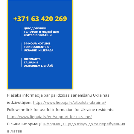
Plašāka informācija par palīdzības saņemšanu Ukrainas
iedzīvotājiem:
https://www.liepaja.lv/atbalsts-ukrainai/
Follow the link for useful information for Ukraine residents:
https://www.liepaja.lv/en/support-for-ukraine/
Більше інформації:
інформація щодо в’їзду до та перебування
в Латвії