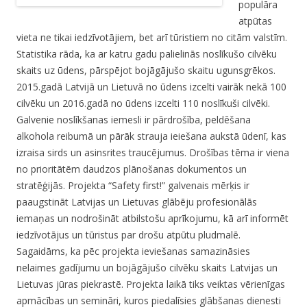
populāra
atpūtas
vieta ne tikai iedzīvotājiem, bet arī tūristiem no citām valstīm.
Statistika rāda, ka ar katru gadu palielinās noslīkušo cilvēku
skaits uz ūdens, pārspējot bojāgājušo skaitu ugunsgrēkos.
2015.gadā Latvijā un Lietuvā no ūdens izcelti vairāk nekā 100
cilvēku un 2016.gadā no ūdens izcelti 110 noslīkuši cilvēki.
Galvenie noslīkšanas iemesli ir pārdrošība, peldēšana
alkohola reibumā un pārāk strauja ieiešana aukstā ūdenī, kas
izraisa sirds un asinsrites traucējumus. Drošības tēma ir viena
no prioritātēm daudzos plānošanas dokumentos un
stratēģijās. Projekta “Safety first!” galvenais mērķis ir
paaugstināt Latvijas un Lietuvas glābēju profesionālās
iemaņas un nodrošināt atbilstošu aprīkojumu, kā arī informēt
iedzīvotājus un tūristus par drošu atpūtu pludmalē.
Sagaidāms, ka pēc projekta ieviešanas samazināsies
nelaimes gadījumu un bojāgājušo cilvēku skaits Latvijas un
Lietuvas jūras piekrastē. Projekta laikā tiks veiktas vērienīgas
apmācības un semināri, kuros piedalīsies glābšanas dienesti