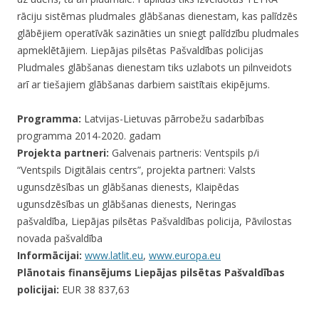
rāciju sistēmas pludmales glābšanas dienestam, kas palīdzēs
glābējiem operatīvāk sazināties un sniegt palīdzību pludmales
apmeklētājiem. Liepājas pilsētas Pašvaldības policijas
Pludmales glābšanas dienestam tiks uzlabots un pilnveidots
arī ar tiešajiem glābšanas darbiem saistītais ekipējums.
Programma:
Latvijas-Lietuvas pārrobežu sadarbības
programma 2014-2020. gadam
Projekta partneri:
Galvenais partneris: Ventspils p/i
“Ventspils Digitālais centrs”, projekta partneri: Valsts
ugunsdzēsības un glābšanas dienests, Klaipēdas
ugunsdzēsības un glābšanas dienests, Neringas
pašvaldība, Liepājas pilsētas Pašvaldības policija, Pāvilostas
novada pašvaldība
Informācijai:
www.latlit.eu
,
www.europa.eu
Plānotais finansējums Liepājas pilsētas Pašvaldības
policijai:
EUR 38 837,63