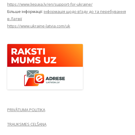
https://www.liepaja.lv/en/support-for-ukraine/
Більше інформації:
інформація щодо в’їзду до та перебування
в Латвії
https://www.ukraine-latvia.com/uk
PRIVĀTUMA POLITIKA
TRAUKSMES CELŠANA