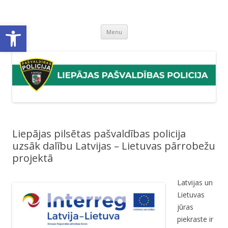
Liepājas pašvaldības policija
Liepājas pašvaldības policijas mājaslapa
Open toolbar
Skip
Menu
to
content
Liepājas pilsētas pašvaldības policija
uzsāk dalību Latvijas – Lietuvas pārrobežu
projektā
Latvijas un
Lietuvas
jūras
piekraste ir