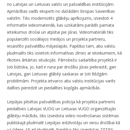
no Latvijas un Lietuvas valsts un pašvaldības institūcijām.
Apmācības vadīs eksperti no dažādām Eiropas Savienības
valstīm. Tiks modernizēts glābēju aprīkojums, izveidoti 4
informatīvi videomateriāli, kas uzskatāmi parādīs pamata
ieteikumus drošai un atpūtai pie jūras. Videomateriāli tiks
popularizēti sociālajos medijos un projekta partneru,
iesaistīto pašvaldību mājaslapās. Papildus tam, abu valstu
pludmalēs tiks izvietoti informatīvas zīmes ar ieteikumiem, kā
rīkoties ārkārtas situācijās. Pārrobežu sadarbība projektā ir
ļoti būtiska, jo, kad ir runa par drošību jūras piekrastē, gan
Latvijas, gan Lietuvas glābēji saskaras ar ļoti līdzīgām
problēmām. Projekta ietvaros abu valstu institūcijas varēs
dalīties pieredzē un piedalīties kopīgās apmācībās.
Liepājas pilsētas pašvaldības policija kā projekta partneris
piedalīsies Latvijas VUDG un Lietuvas VUGD organizētajās
glābēju mācībās, tiks izveidota video novērošanas sistēmas
publiskajā pludmalē Liepājas iedzīvotāju un viesu drošībai kā
uz ūdens, tā arī pludmalē. Papildus tiks izveidotas TETRA