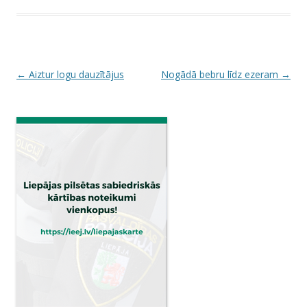
P
←
Aiztur logu dauzītājus
Nogādā bebru līdz ezeram
→
o
s
t
n
a
v
i
g
a
t
i
o