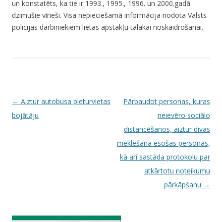
un konstatēts, ka tie ir 1993., 1995., 1996. un 2000.gadā
dzimušie vīrieši. Visa nepieciešamā informācija nodota Valsts
policijas darbiniekiem lietas apstākļu tālākai noskaidrošanai.
P
←
Aiztur autobusa pieturvietas
Pārbaudot personas, kuras
o
bojātāju
neievēro sociālo
s
distancēšanos, aiztur divas
t
meklēšanā esošas personas,
n
kā arī sastāda protokolu par
a
atkārtotu noteikumu
v
pārkāpšanu
→
i
g