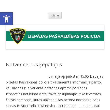
Liepājas pašvaldības policija
Liepājas pašvaldības policijas mājaslapa
Open toolbar
Skip
Menu
to
content
Notver četrus ķēpātājus
3.maijā ap pulksten 15:05 Liepājas
pilsētas Pašvaldības policijā tika saņemta informācija par to,
ka Brīvības ielā vairākas personas apzīmējot sienas.
Ierodoties notikuma vietā, fakts apstiprinājās, tika ievērotas
četras personas, kuras apķēpājušas betona norobežojošās
sienas Brīvības ielā. Tika noskaidroti ķēpātāju personas dati