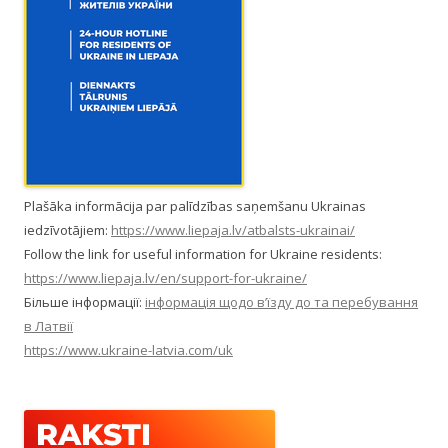
Plašāka informācija par palīdzības saņemšanu Ukrainas
iedzīvotājiem:
https://www.liepaja.lv/atbalsts-ukrainai/
Follow the link for useful information for Ukraine residents:
https://www.liepaja.lv/en/support-for-ukraine/
Більше інформації:
інформація щодо в’їзду до та перебування
в Латвії
https://www.ukraine-latvia.com/uk