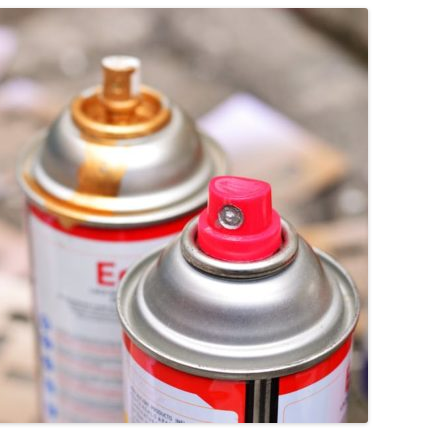
KUMDOŠANA
LLI-451 “SCAPE II”
NODAĻA
UTĀJUMI/ATBILDES
RESIT
VELOPATRUĻA
CBSS PSF 2019/04 “YOUTH FOR
IEDZĪVOTĀJU DZĪVESVIETAS
SAFER YOUTH” / “JAUNATNE
DEKLARĒŠANAS NODAĻA
DROŠĀKAI JAUNATNEI”
INFORMĀCIJA PAR
LLI-269 “SCAPE”
ATALGOJUMIEM
CASCADE
LLI-92 “SAFETY FIRST!” / “DROŠĪBA
VISPIRMS!”
KPFI-16/67 SILTUMNĪCEFEKTA
GĀZU EMISIJU SAMAZINĀŠANA,
IEGĀDĀJOTIES TRĪS JAUNUS,
RŪPNIECISKI RAŽOTUS
ELEKTROMOBIĻUS LIEPĀJAS