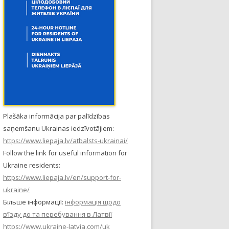
Plašāka informācija par palīdzības
saņemšanu Ukrainas iedzīvotājiem:
https://www.liepaja.lv/atbalsts-ukrainai/
Follow the link for useful information for
Ukraine residents:
https://www.liepaja.lv/en/support-for-
ukraine/
Більше інформації:
інформація щодо
в’їзду до та перебування в Латвії
https://www.ukraine-latvia.com/uk