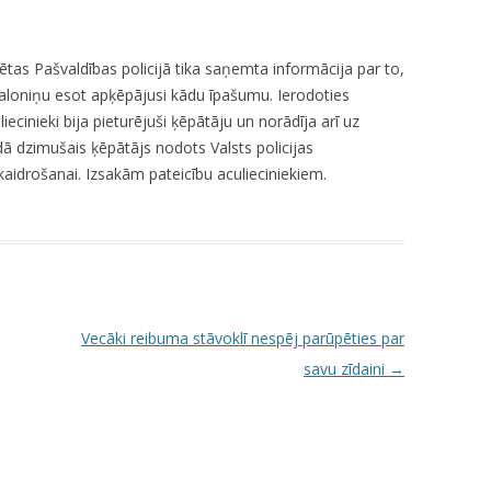
PILSĒTAS PAŠVALDĪBAS POLICIJAI
S-37 “IEDZĪVOTĀJI DROŠĪBAI” /
ētas Pašvaldības policijā tika saņemta informācija par to,
“CITIZENS FOR SAFETY”
baloniņu esot apķēpājusi kādu īpašumu. Ierodoties
liecinieki bija pieturējuši ķēpātāju un norādīja arī uz
 dzimušais ķēpātājs nodots Valsts policijas
kaidrošanai. Izsakām pateicību aculieciniekiem.
Vecāki reibuma stāvoklī nespēj parūpēties par
savu zīdaini
→