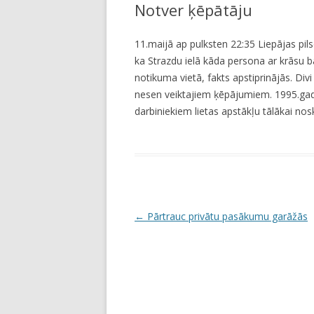
Notver ķēpātāju
11.maijā ap pulksten 22:35 Liepājas pils
ka Strazdu ielā kāda persona ar krāsu 
notikuma vietā, fakts apstiprinājās. Divi 
nesen veiktajiem ķēpājumiem. 1995.gadā
darbiniekiem lietas apstākļu tālākai nos
P
←
Pārtrauc privātu pasākumu garāžās
o
s
t
n