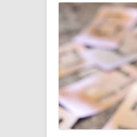
LI
JA