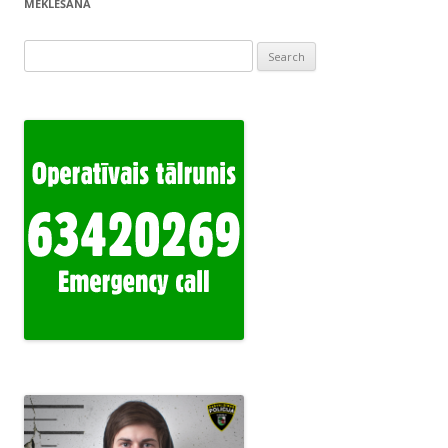
MEKLĒŠANA
Search
for: