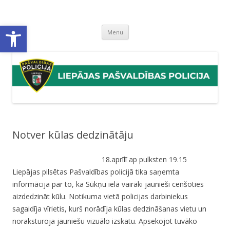
Liepājas pašvaldības policija
Liepājas pašvaldības policijas mājaslapa
Open toolbar
Skip
Menu
to
content
Notver kūlas dedzinātāju
18.aprīlī ap pulksten 19.15
Liepājas pilsētas Pašvaldības policijā tika saņemta
informācija par to, ka Sūkņu ielā vairāki jaunieši cenšoties
aizdedzināt kūlu. Notikuma vietā policijas darbiniekus
sagaidīja vīrietis, kurš norādīja kūlas dedzināšanas vietu un
noraksturoja jauniešu vizuālo izskatu. Apsekojot tuvāko