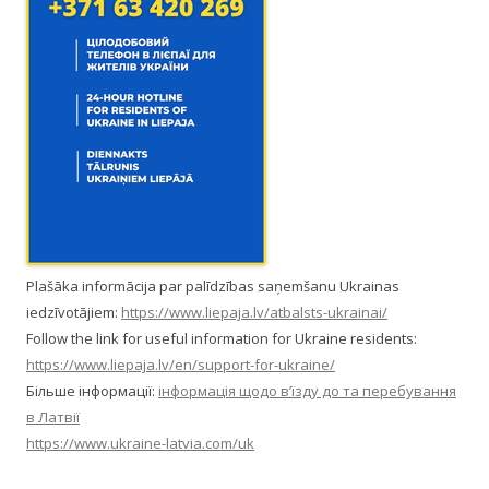
Plašāka informācija par palīdzības saņemšanu Ukrainas
iedzīvotājiem:
https://www.liepaja.lv/atbalsts-ukrainai/
Follow the link for useful information for Ukraine residents:
https://www.liepaja.lv/en/support-for-ukraine/
Більше інформації:
інформація щодо в’їзду до та перебування
в Латвії
https://www.ukraine-latvia.com/uk