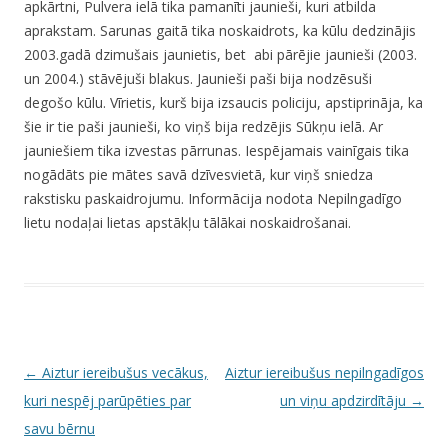
apkārtni, Pulvera ielā tika pamanīti jaunieši, kuri atbilda
aprakstam. Sarunas gaitā tika noskaidrots, ka kūlu dedzinājis
2003.gadā dzimušais jaunietis, bet abi pārējie jaunieši (2003.
un 2004.) stāvējuši blakus. Jaunieši paši bija nodzēsuši
degošo kūlu. Vīrietis, kurš bija izsaucis policiju, apstiprināja, ka
šie ir tie paši jaunieši, ko viņš bija redzējis Sūkņu ielā. Ar
jauniešiem tika izvestas pārrunas. Iespējamais vainīgais tika
nogādāts pie mātes savā dzīvesvietā, kur viņš sniedza
rakstisku paskaidrojumu. Informācija nodota Nepilngadīgo
lietu nodaļai lietas apstākļu tālākai noskaidrošanai.
P
←
Aiztur iereibušus vecākus,
Aiztur iereibušus nepilngadīgos
o
kuri nespēj parūpēties par
un viņu apdzirdītāju
→
s
savu bērnu