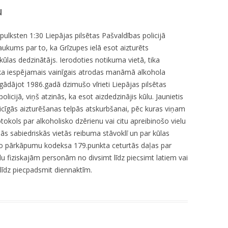
u
KUMDOŠANA
LLI-451 “SCAPE II”
NODAĻA
UTĀJUMI/ATBILDES
RESIT
VELOPATRUĻA
pulksten 1:30 Liepājas pilsētas Pašvaldības policijā
ukums par to, ka Grīzupes ielā esot aizturēts
CBSS PSF 2019/04 “YOUTH FOR
IEDZĪVOTĀJU DZĪVESVIETAS
kūlas dedzinātājs. Ierodoties notikuma vietā, tika
SAFER YOUTH” / “JAUNATNE
DEKLARĒŠANAS NODAĻA
ka iespējamais vainīgais atrodas manāmā alkohola
DROŠĀKAI JAUNATNEI”
ādājot 1986.gadā dzimušo vīrieti Liepājas pilsētas
INFORMĀCIJA PAR
LLI-269 “SCAPE”
olicijā, viņš atzinās, ka esot aizdedzinājis kūlu. Jaunietis
ATALGOJUMIEM
laicīgās aizturēšanas telpās atskurbšanai, pēc kuras viņam
CASCADE
tokols par alkoholisko dzērienu vai citu apreibinošo vielu
nās sabiedriskās vietās reibuma stāvoklī un par kūlas
LLI-92 “SAFETY FIRST!” / “DROŠĪBA
īvo pārkāpumu kodeksa 179.punkta ceturtās daļas par
VISPIRMS!”
u fiziskajām personām no divsimt līdz piecsimt latiem vai
 līdz piecpadsmit diennaktīm.
KPFI-16/67 SILTUMNĪCEFEKTA
GĀZU EMISIJU SAMAZINĀŠANA,
IEGĀDĀJOTIES TRĪS JAUNUS,
RŪPNIECISKI RAŽOTUS
ELEKTROMOBIĻUS LIEPĀJAS