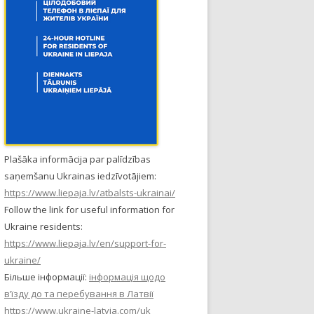
Plašāka informācija par palīdzības
saņemšanu Ukrainas iedzīvotājiem:
https://www.liepaja.lv/atbalsts-ukrainai/
Follow the link for useful information for
Ukraine residents:
https://www.liepaja.lv/en/support-for-
ukraine/
Більше інформації:
інформація щодо
в’їзду до та перебування в Латвії
https://www.ukraine-latvia.com/uk