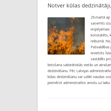
Notver kūlas dedzinātāj
LI
JA
29.martā ap 
saņemts izsa
iespējamais 
konstatēts, 
reibumā. Nog
Pašvaldības p
ievietots Īs
sastādīts pro
lietošana sabiedriskās vietās un atraša
dedzināšanu. Pēc Latvijas administrat
kūlas dedzināšanu var uzlikt naudas sod
piemērot administratīvo arestu uz laiku