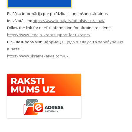
Plašāka informācija par palīdzības saņemšanu Ukrainas
iedzīvotājiem:
https://www.liepaja.lv/atbalsts-ukrainai/
Follow the link for useful information for Ukraine residents:
https://www.liepaja.lv/en/support-for-ukraine/
Більше інформації:
інформація щодо в’їзду до та перебування
в Латвії
https://www.ukraine-latvia.com/uk