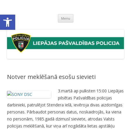
Liepājas pašvaldības policija
Liepājas pašvaldības policijas mājaslapa
Open toolbar
Skip
Menu
to
content
Notver meklēšanā esošu sievieti
3.martā ap pulksten 15:00 Liepājas
pilsētas Pašvaldības policijas
darbinieki, patrulējot Stendera ielā, ievēroja divas aizdomīgas
personas. Pārbaudot personas datus, noskaidrojās, ka viena
no personām, 1985.gadā dzimusī sieviete, atrodas Valsts
policijas meklēšanā, kur viņa arī nogādāta lietas apstākļu