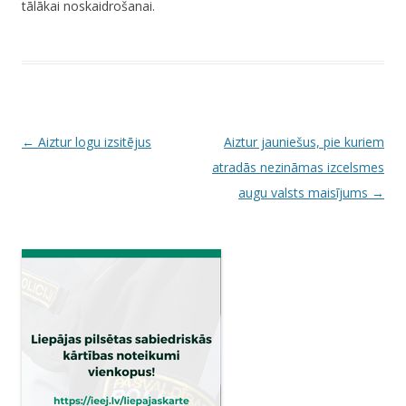
tālākai noskaidrošanai.
P
←
Aiztur logu izsitējus
Aiztur jauniešus, pie kuriem
o
atradās nezināmas izcelsmes
s
augu valsts maisījums
→
t
n
a
v
i
g
a
t