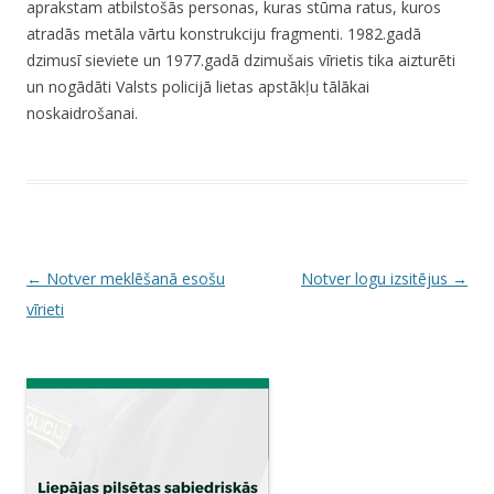
aprakstam atbilstošās personas, kuras stūma ratus, kuros
atradās metāla vārtu konstrukciju fragmenti. 1982.gadā
dzimusī sieviete un 1977.gadā dzimušais vīrietis tika aizturēti
un nogādāti Valsts policijā lietas apstākļu tālākai
noskaidrošanai.
P
←
Notver meklēšanā esošu
Notver logu izsitējus
→
o
vīrieti
s
t
n
a
v