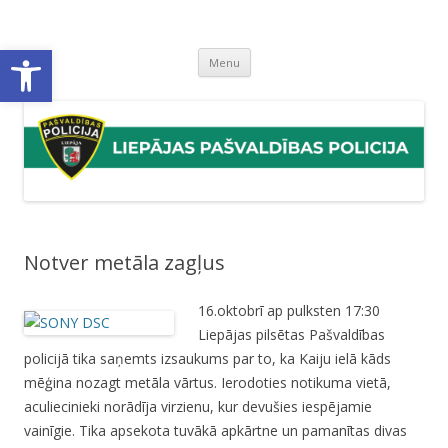
Liepājas pašvaldības policija
Liepājas pašvaldības policijas mājaslapa
Open toolbar
Skip
Menu
to
content
Notver metāla zagļus
16.oktobrī ap pulksten 17:30
Liepājas pilsētas Pašvaldības
policijā tika saņemts izsaukums par to, ka Kaiju ielā kāds
mēģina nozagt metāla vārtus. Ierodoties notikuma vietā,
aculiecinieki norādīja virzienu, kur devušies iespējamie
vainīgie. Tika apsekota tuvākā apkārtne un pamanītas divas