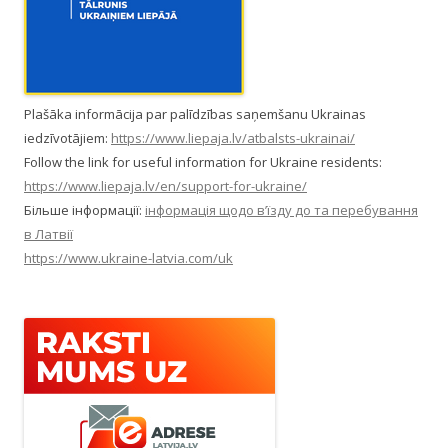
Plašāka informācija par palīdzības saņemšanu Ukrainas
iedzīvotājiem:
https://www.liepaja.lv/atbalsts-ukrainai/
Follow the link for useful information for Ukraine residents:
https://www.liepaja.lv/en/support-for-ukraine/
Більше інформації:
інформація щодо в’їзду до та перебування
в Латвії
https://www.ukraine-latvia.com/uk