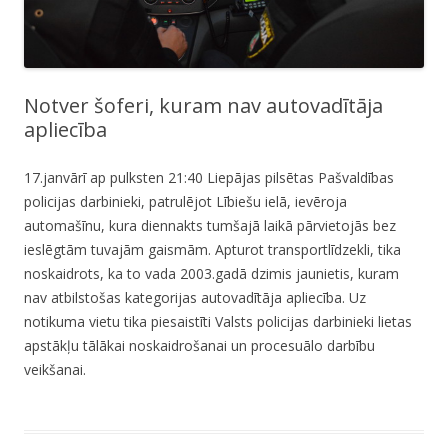
Notver šoferi, kuram nav autovadītāja
apliecība
17.janvārī ap pulksten 21:40 Liepājas pilsētas Pašvaldības
policijas darbinieki, patrulējot Lībiešu ielā, ievēroja
automašīnu, kura diennakts tumšajā laikā pārvietojās bez
ieslēgtām tuvajām gaismām. Apturot transportlīdzekli, tika
noskaidrots, ka to vada 2003.gadā dzimis jaunietis, kuram
nav atbilstošas kategorijas autovadītāja apliecība. Uz
notikuma vietu tika piesaistīti Valsts policijas darbinieki lietas
apstākļu tālākai noskaidrošanai un procesuālo darbību
veikšanai.