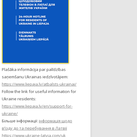
Plašāka informācija par palīdzības
saņemšanu Ukrainas iedzīvotājiem:
https://www.liepaja.lv/atbalsts-ukrainai/
Follow the link for useful information for
Ukraine residents:
https://www.liepaja.lv/en/support-for-
ukraine/
Більше інформації:
інформація щодо
в’їзду до та перебування в Латвії
https://www.ukraine-latvia.com/uk