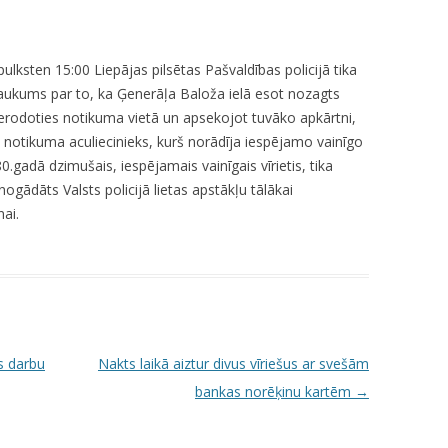
KUMDOŠANA
LLI-451 “SCAPE II”
NODAĻA
UTĀJUMI/ATBILDES
RESIT
VELOPATRUĻA
ulksten 15:00 Liepājas pilsētas Pašvaldības policijā tika
ukums par to, ka Ģenerāļa Baloža ielā esot nozagts
CBSS PSF 2019/04 “YOUTH FOR
IEDZĪVOTĀJU DZĪVESVIETAS
Ierodoties notikuma vietā un apsekojot tuvāko apkārtni,
SAFER YOUTH” / “JAUNATNE
DEKLARĒŠANAS NODAĻA
s notikuma aculiecinieks, kurš norādīja iespējamo vainīgo
DROŠĀKAI JAUNATNEI”
.gadā dzimušais, iespējamais vainīgais vīrietis, tika
INFORMĀCIJA PAR
LLI-269 “SCAPE”
nogādāts Valsts policijā lietas apstākļu tālākai
ATALGOJUMIEM
ai.
CASCADE
LLI-92 “SAFETY FIRST!” / “DROŠĪBA
VISPIRMS!”
KPFI-16/67 SILTUMNĪCEFEKTA
GĀZU EMISIJU SAMAZINĀŠANA,
s darbu
Nakts laikā aiztur divus vīriešus ar svešām
IEGĀDĀJOTIES TRĪS JAUNUS,
bankas norēķinu kartēm
→
RŪPNIECISKI RAŽOTUS
ELEKTROMOBIĻUS LIEPĀJAS