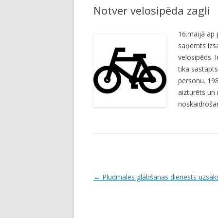
Notver velosipēda zagli
LI
JA
16.maijā ap p
saņemts izsa
velosipēds. 
tika sastapt
personu. 1980
aizturēts un 
noskaidrošan
P
←
Pludmales glābšanas dienests uzsāk
o
s
t