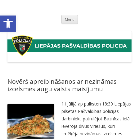
Liepājas pašvaldības policija
Liepājas pašvaldības policijas mājaslapa
Open toolbar
Skip
Menu
to
content
Novērš apreibināšanos ar nezināmas
izcelsmes augu valsts maisījumu
11.jūlijā ap pulksten 18:30 Liepājas
pilsētas Pašvaldības policijas
darbinieki, patrulējot Baznīcas ielā,
ievēroja divus vīriešus, kuri
smēķēja nezināmas izcelsmes