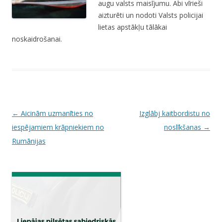
augu valsts maisījumu. Abi vīrieši
aizturēti un nodoti Valsts policijai
lietas apstākļu tālākai
noskaidrošanai.
P
←
Aicinām uzmanīties no
Izglābj kaitbordistu no
o
iespējamiem krāpniekiem no
noslīkšanas
→
s
Rumānijas
t
n
a
v
i