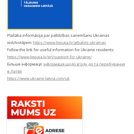
Plašāka informācija par palīdzības saņemšanu Ukrainas
iedzīvotājiem:
https://www.liepaja.lv/atbalsts-ukrainai/
Follow the link for useful information for Ukraine residents:
https://www.liepaja.lv/en/support-for-ukraine/
Більше інформації:
інформація щодо в’їзду до та перебування
в Латвії
https://www.ukraine-latvia.com/uk