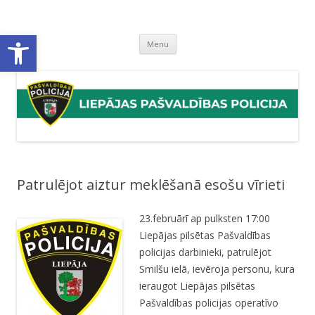
Liepājas pašvaldības policija
Liepājas pašvaldības policijas mājaslapa
Open toolbar
Skip
Menu
to
content
Patrulējot aiztur meklēšanā esošu vīrieti
23.februārī ap pulksten 17:00
Liepājas pilsētas Pašvaldības
policijas darbinieki, patrulējot
Smilšu ielā, ievēroja personu, kura
ieraugot Liepājas pilsētas
Pašvaldības policijas operatīvo