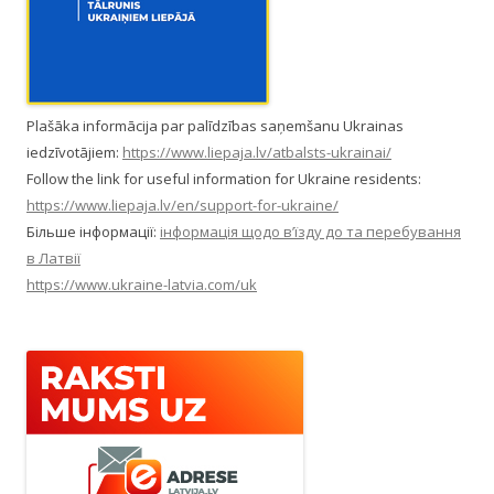
Plašāka informācija par palīdzības saņemšanu Ukrainas
iedzīvotājiem:
https://www.liepaja.lv/atbalsts-ukrainai/
Follow the link for useful information for Ukraine residents:
https://www.liepaja.lv/en/support-for-ukraine/
Більше інформації:
інформація щодо в’їзду до та перебування
в Латвії
https://www.ukraine-latvia.com/uk