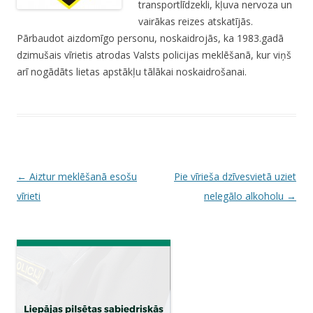
transportlīdzekli, kļuva nervoza un
vairākas reizes atskatījās.
Pārbaudot aizdomīgo personu, noskaidrojās, ka 1983.gadā
dzimušais vīrietis atrodas Valsts policijas meklēšanā, kur viņš
arī nogādāts lietas apstākļu tālākai noskaidrošanai.
P
←
Aiztur meklēšanā esošu
Pie vīrieša dzīvesvietā uziet
o
vīrieti
nelegālo alkoholu
→
s
t
n
a
v