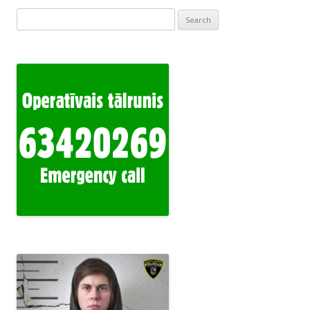
Search
for: