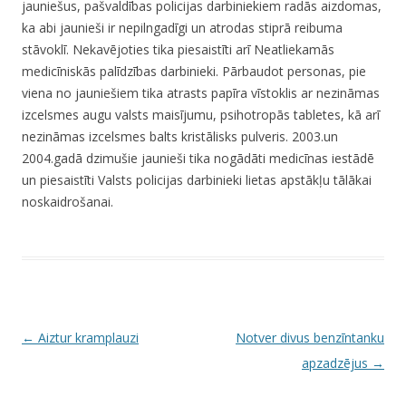
jauniešus, pašvaldības policijas darbiniekiem radās aizdomas,
ka abi jaunieši ir nepilngadīgi un atrodas stiprā reibuma
stāvoklī. Nekavējoties tika piesaistīti arī Neatliekamās
medicīniskās palīdzības darbinieki. Pārbaudot personas, pie
viena no jauniešiem tika atrasts papīra vīstoklis ar nezināmas
izcelsmes augu valsts maisījumu, psihotropās tabletes, kā arī
nezināmas izcelsmes balts kristālisks pulveris. 2003.un
2004.gadā dzimušie jaunieši tika nogādāti medicīnas iestādē
un piesaistīti Valsts policijas darbinieki lietas apstākļu tālākai
noskaidrošanai.
P
←
Aiztur kramplauzi
Notver divus benzīntanku
o
apzadzējus
→
s