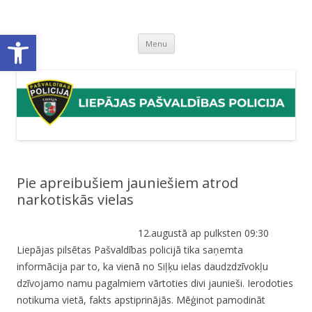
Liepājas pašvaldības policija
Liepājas pašvaldības policijas mājaslapa
Open toolbar
Skip
Menu
to
content
Pie apreibušiem jauniešiem atrod
narkotiskās vielas
12.augustā ap pulksten 09:30
Liepājas pilsētas Pašvaldības policijā tika saņemta
informācija par to, ka vienā no Siļķu ielas daudzdzīvokļu
dzīvojamo namu pagalmiem vārtoties divi jaunieši. Ierodoties
notikuma vietā, fakts apstiprinājās. Mēģinot pamodināt