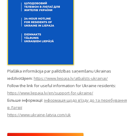
Plašāka informācija par palīdzības saņemšanu Ukrainas
iedzīvotājiem:
https://www.liepaja.lv/atbalsts-ukrainai/
Follow the link for useful information for Ukraine residents:
https://www.liepaja.lv/en/support-for-ukraine/
Більше інформації:
інформація щодо в’їзду до та перебування
в Латвії
https://www.ukraine-latvia.com/uk